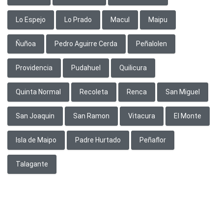
Lo Espejo
Lo Prado
Macul
Maipu
Ñuñoa
Pedro Aguirre Cerda
Peñalolen
Providencia
Pudahuel
Quilicura
Quinta Normal
Recoleta
Renca
San Miguel
San Joaquin
San Ramon
Vitacura
El Monte
Isla de Maipo
Padre Hurtado
Peñaflor
Talagante