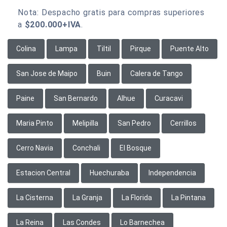
Nota: Despacho gratis para compras superiores
a
$200.000+IVA
.
Colina
Lampa
Tiltil
Pirque
Puente Alto
San Jose de Maipo
Buin
Calera de Tango
Paine
San Bernardo
Alhue
Curacavi
Maria Pinto
Melipilla
San Pedro
Cerrillos
Cerro Navia
Conchali
El Bosque
Estacion Central
Huechuraba
Independencia
La Cisterna
La Granja
La Florida
La Pintana
La Reina
Las Condes
Lo Barnechea