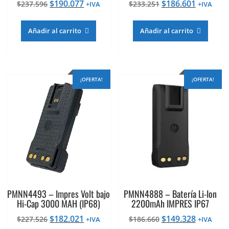
El
El
El
El
$
190.077
$
186.601
$
237.596
$
233.251
+IVA
+IVA
precio
precio
precio
precio
original
actual
original
actual
Añadir al carrito
Añadir al carrito
era:
es:
era:
es:
$237.596.
$190.077.
$233.251.
$186.601
¡OFERTA!
¡OFERTA!
PMNN4493 – Impres Volt bajo
PMNN4888 – Batería Li-Ion
Hi-Cap 3000 MAH (IP68)
2200mAh IMPRES IP67
El
El
El
El
$
182.021
$
149.328
$
227.526
$
186.660
+IVA
+IVA