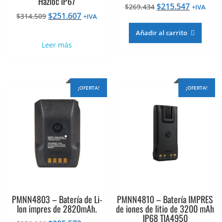
Hazloc IP67
El
El
$
215.547
$
269.434
+IVA
El
El
$
251.607
$
314.509
precio
precio
+IVA
precio
precio
original
actual
Añadir al carrito
original
actual
era:
es:
Leer más
era:
es:
$269.434.
$215.547
$314.509.
$251.607.
¡OFERTA!
¡OFERTA!
PMNN4803 – Batería de Li-
PMNN4810 – Batería IMPRES
Ion impres de 2820mAh.
de iones de litio de 3200 mAh
IP68 TIA4950