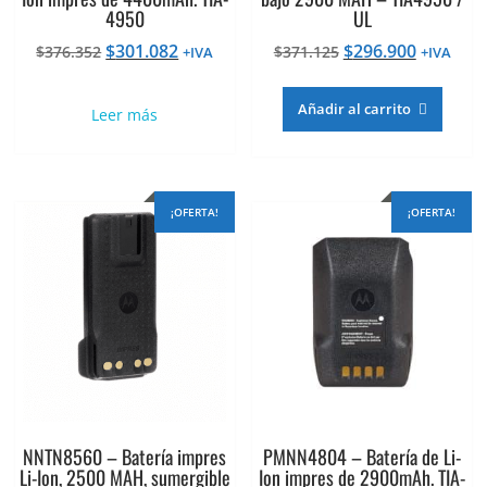
4950
UL
El
El
El
El
$
301.082
$
296.900
$
376.352
$
371.125
+IVA
+IVA
precio
precio
precio
precio
original
actual
original
actual
Añadir al carrito
Leer más
era:
es:
era:
es:
$376.352.
$301.082.
$371.125.
$296.900
¡OFERTA!
¡OFERTA!
NNTN8560 – Batería impres
PMNN4804 – Batería de Li-
Li-Ion, 2500 MAH, sumergible
Ion impres de 2900mAh. TIA-