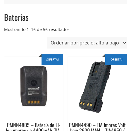
Baterias
Ordenado
Mostrando 1–16 de 56 resultados
por
precio:
alto
a
¡OFERTA!
¡OFERTA!
bajo
PMNN4805 – Batería de Li-
PMNN4490 – TIA impres Volt
Ion impres de 4400mAh. TIA-
bajo 2900 MAH – TIA4950 /