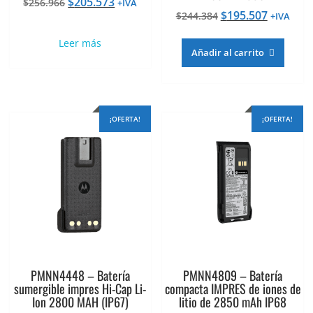
El
El
$
205.573
$
256.966
+IVA
El
El
$
195.507
precio
precio
$
244.384
+IVA
precio
precio
original
actual
Leer más
original
actual
era:
es:
Añadir al carrito
era:
es:
$256.966.
$205.573.
$244.384.
$195.507
¡OFERTA!
¡OFERTA!
PMNN4448 – Batería
PMNN4809 – Batería
sumergible impres Hi-Cap Li-
compacta IMPRES de iones de
Ion 2800 MAH (IP67)
litio de 2850 mAh IP68