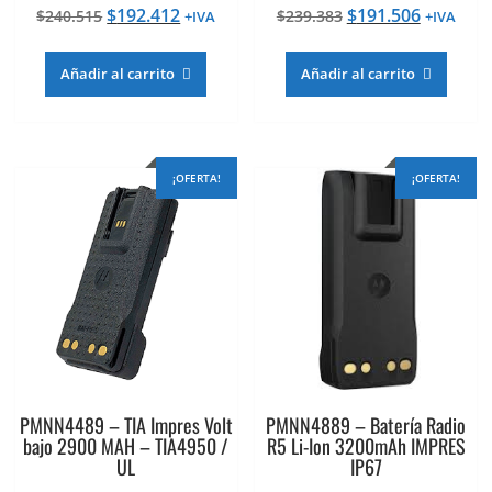
El
El
El
El
$
192.412
$
191.506
$
240.515
$
239.383
+IVA
+IVA
precio
precio
precio
precio
original
actual
original
actual
Añadir al carrito
Añadir al carrito
era:
es:
era:
es:
$240.515.
$192.412.
$239.383.
$191.506
¡OFERTA!
¡OFERTA!
PMNN4489 – TIA Impres Volt
PMNN4889 – Batería Radio
bajo 2900 MAH – TIA4950 /
R5 Li-Ion 3200mAh IMPRES
UL
IP67