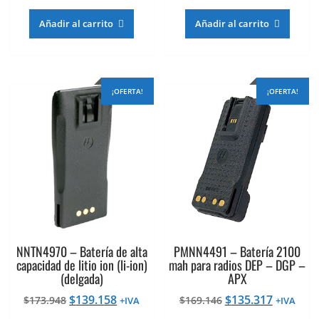
precio
precio
precio
precio
original
actual
original
actual
Añadir al carrito
Añadir al carrito
era:
es:
era:
es:
$227.526.
$182.021.
$186.660.
$149.328
¡OFERTA!
¡OFERTA!
NNTN4970 – Batería de alta
PMNN4491 – Batería 2100
capacidad de litio ion (li-ion)
mah para radios DEP – DGP –
(delgada)
APX
El
El
El
El
$
139.158
$
135.317
$
173.948
$
169.146
+IVA
+IVA
precio
precio
precio
precio