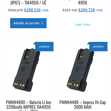
(IP67) – TIA4950 / UL
4950
El
El
El
El
$
288.536
$
269.728
$
360.670
$
337.160
+IVA
+IVA
precio
precio
precio
precio
original
actual
original
actual
Añadir al carrito
Leer más
era:
es:
era:
es:
$360.670.
$288.536.
$337.160.
$269.728
¡OFERTA!
¡OFERTA!
PMNN4890 – Batería Li-Ion
PMNN4488 – Impres Hi-Cap
3200mAh IMPRES TIA4950
3000 MAH