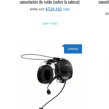
cancelación de ruido (sobre la cabeza)
cancel
El
El
$
724.102
$
905.127
+IVA
precio
precio
$
original
actual
Leer más
era:
es:
$905.127.
$724.102.
¡OFERTA!