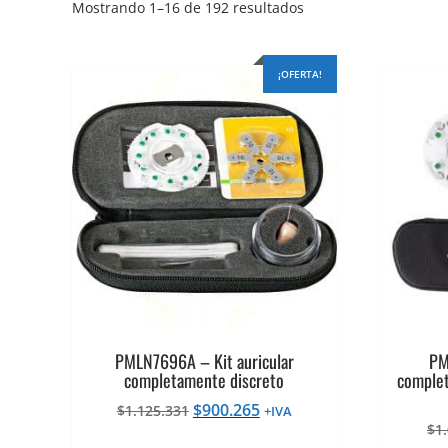
Ordenado
Mostrando 1–16 de 192 resultados
por
precio:
alto
¡OFERTA!
a
bajo
PMLN7696A – Kit auricular
PM
completamente discreto
complet
El
El
$
900.265
$
1.125.331
+IVA
precio
precio
$
1