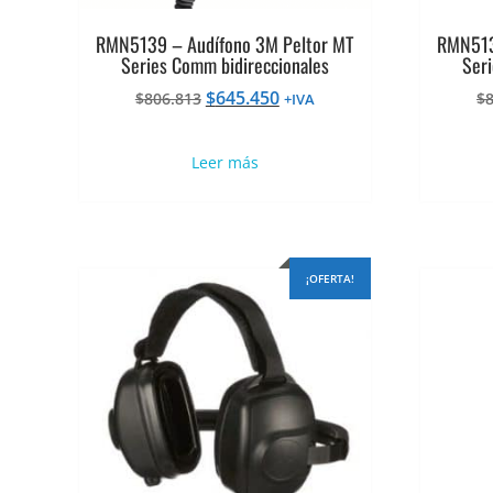
RMN5139 – Audífono 3M Peltor MT
RMN513
Series Comm bidireccionales
Seri
El
El
$
645.450
$
806.813
$
+IVA
precio
precio
original
actual
Leer más
era:
es:
$806.813.
$645.450.
¡OFERTA!