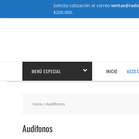
Solicita cotización al correo
ventas@radio
$200.000.
Saltar
contenido
MENÚ ESPECIAL
INICIO
ACCES
Inicio
/ Audifonos
Audifonos