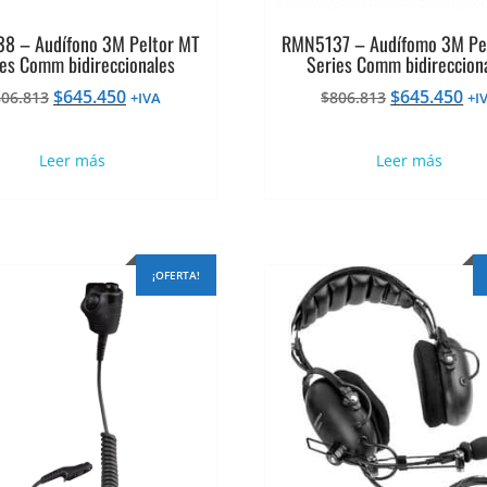
8 – Audífono 3M Peltor MT
RMN5137 – Audífomo 3M Pe
es Comm bidireccionales
Series Comm bidireccion
El
El
El
El
$
645.450
$
645.450
806.813
$
806.813
+IVA
+I
precio
precio
precio
pr
original
actual
original
ac
Leer más
Leer más
era:
es:
era:
es:
$806.813.
$645.450.
$806.813.
$6
¡OFERTA!