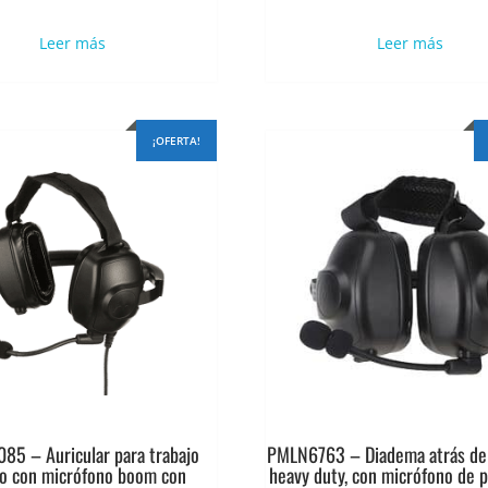
precio
precio
precio
pr
original
actual
original
ac
Leer más
Leer más
era:
es:
era:
es:
$1.075.291.
$860.233.
$977.537.
$7
¡OFERTA!
5 – Auricular para trabajo
PMLN6763 – Diadema atrás de 
o con micrófono boom con
heavy duty, con micrófono de 