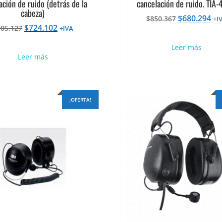
ación de ruido (detrás de la
cancelación de ruido. TIA
cabeza)
El
El
$
680.294
$
850.367
+I
El
El
$
724.102
905.127
precio
pr
+IVA
precio
precio
original
ac
Leer más
original
actual
era:
es:
Leer más
era:
es:
$850.367.
$6
$905.127.
$724.102.
¡OFERTA!