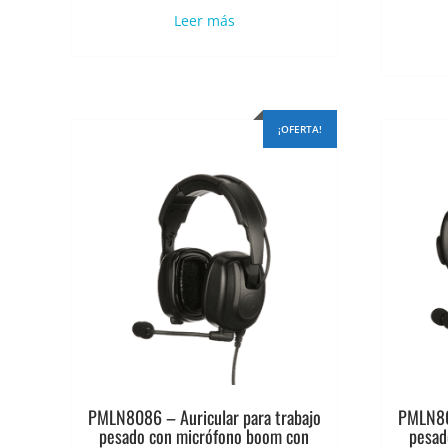
original
actual
Leer más
era:
es:
$1.125.331.
$900.265.
¡OFERTA!
PMLN8086 – Auricular para trabajo
PMLN808
pesado con micrófono boom con
pesad