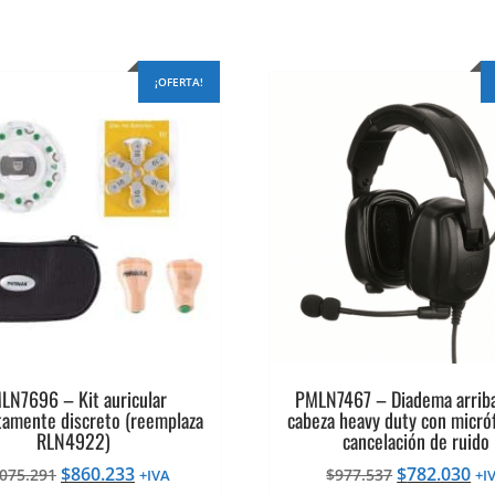
¡OFERTA!
LN7696 – Kit auricular
PMLN7467 – Diadema arriba
amente discreto (reemplaza
cabeza heavy duty con micró
RLN4922)
cancelación de ruido
El
El
El
El
$
860.233
$
782.030
.075.291
$
977.537
+IVA
+I