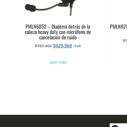
PMLN6852 – Diadema detrás de la
PMLN8297
cabeza heavy duty con micrófono de
cancelación de ruido
$
El
El
$
629.968
$
787.460
+IVA
precio
precio
original
actual
Leer más
era:
es:
$787.460.
$629.968.