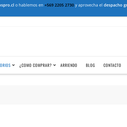
spro.cl
o hablemos en
+569 2205 2730
y aprovecha el
despacho gr
ORIOS
¿COMO COMPRAR?
ARRIENDO
BLOG
CONTACTO