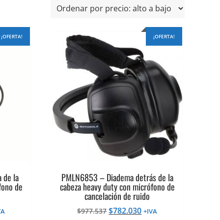
¡OFERTA!
¡OFERTA!
 de la
PMLN6853 – Diadema detrás de la
fono de
cabeza heavy duty con micrófono de
cancelación de ruido
El
El
$
782.030
$
977.537
VA
+IVA