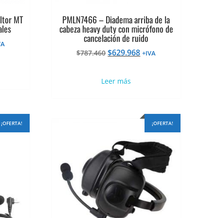
ltor MT
PMLN7466 – Diadema arriba de la
ales
cabeza heavy duty con micrófono de
cancelación de ruido
VA
El
El
$
629.968
ecio
$
787.460
+IVA
precio
precio
tual
original
actual
Leer más
era:
es:
45.450.
$787.460.
$629.968.
¡OFERTA!
¡OFERTA!