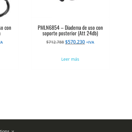
so con
PMLN6854 – Diadema de uso con
n
soporte posterior (Att 24db)
El
El
$
570.230
$
712.788
VA
+IVA
ecio
precio
precio
tual
original
actual
Leer más
era:
es:
70.230.
$712.788.
$570.230.
ions, y