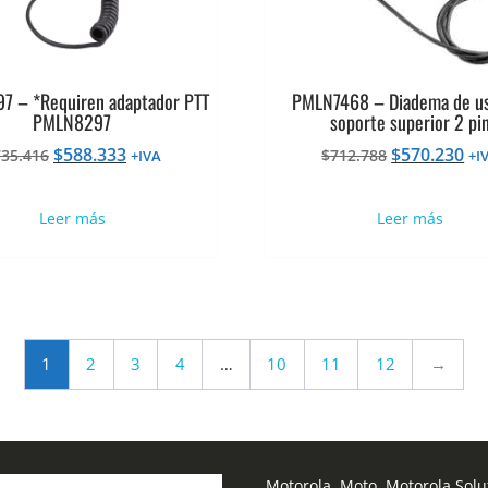
 – *Requiren adaptador PTT
PMLN7468 – Diadema de u
PMLN8297
soporte superior 2 pi
El
El
El
El
$
588.333
$
570.230
735.416
$
712.788
+IVA
+I
precio
precio
precio
pr
original
actual
original
ac
Leer más
Leer más
era:
es:
era:
es:
$735.416.
$588.333.
$712.788.
$5
1
2
3
4
…
10
11
12
→
Motorola, Moto, Motorola Solut