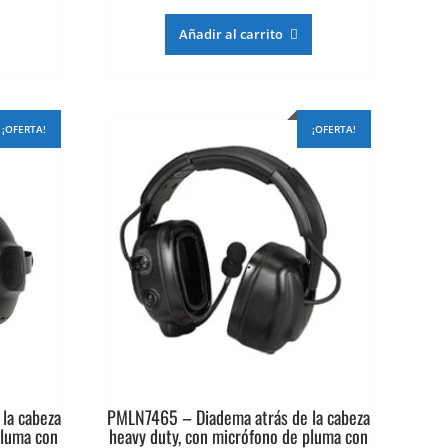
ecio
precio
precio
tual
original
actual
Añadir al carrito
era:
es:
82.030.
$977.537.
$782.030.
¡OFERTA!
¡OFERTA!
la cabeza
PMLN7465 – Diadema atrás de la cabeza
pluma con
heavy duty, con micrófono de pluma con