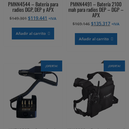
PMNN4544 – Batería para
PMNN4491 – Batería 2100
radios DGP, DEP y APX
mah para radios DEP – DGP –
APX
El
El
$
119.441
$
149.301
+IVA
El
El
$
135.317
precio
precio
$
169.146
+IVA
precio
precio
original
actual
Añadir al carrito
original
actual
era:
es:
Añadir al carrito
era:
es:
$149.301.
$119.441.
$169.146.
$135.317
¡OFERTA!
¡OFERTA!