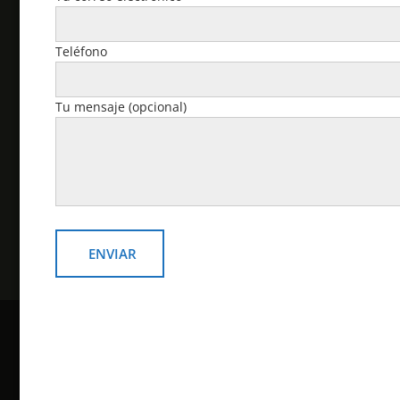
Cuenta
Teléfono
Pedidos
Tu mensaje (opcional)
Descargas
Dirección
Detalles de la cuenta
Contraseña perdida
Copyright © todos los derechos reservados
Online Shop por
Acme Themes