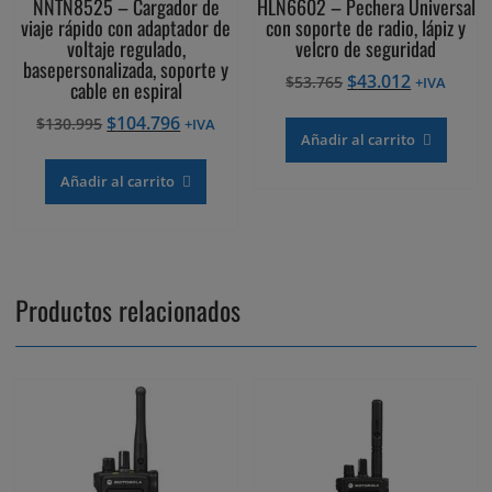
NNTN8525 – Cargador de
HLN6602 – Pechera Universal
viaje rápido con adaptador de
con soporte de radio, lápiz y
voltaje regulado,
velcro de seguridad
basepersonalizada, soporte y
El
El
$
43.012
$
53.765
+IVA
cable en espiral
precio
precio
El
El
$
104.796
$
130.995
+IVA
original
actual
Añadir al carrito
precio
precio
era:
es:
original
actual
$53.765.
$43.012.
Añadir al carrito
era:
es:
$130.995.
$104.796.
Productos relacionados