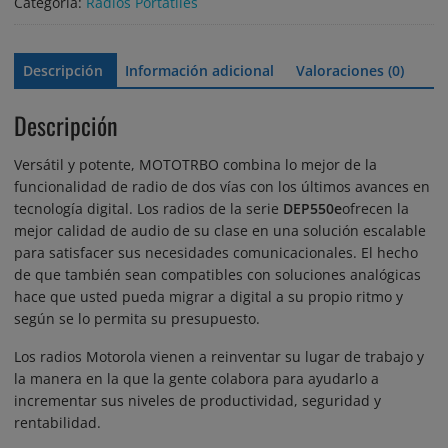
opciones
Categoría:
Radios Portátiles
se
pueden
elegir
Descripción
Información adicional
Valoraciones (0)
en
la
Descripción
página
de
Versátil y potente, MOTOTRBO combina lo mejor de la
producto
funcionalidad de radio de dos vías con los últimos avances en
tecnología digital. Los radios de la serie
DEP550e
ofrecen la
mejor calidad de audio de su clase en una solución escalable
para satisfacer sus necesidades comunicacionales. El hecho
de que también sean compatibles con soluciones analógicas
hace que usted pueda migrar a digital a su propio ritmo y
según se lo permita su presupuesto.
Los radios Motorola vienen a reinventar su lugar de trabajo y
la manera en la que la gente colabora para ayudarlo a
incrementar sus niveles de productividad, seguridad y
rentabilidad.