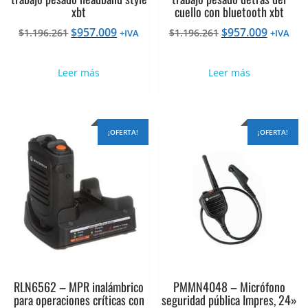
xbt
cuello con bluetooth xbt
El
El
El
El
$
957.009
$
957.009
$
1.196.261
$
1.196.261
+IVA
+IVA
precio
precio
precio
precio
original
actual
original
actual
Leer más
Leer más
era:
es:
era:
es:
$1.196.261.
$957.009.
$1.196.261.
$957.00
¡OFERTA!
¡OFERTA!
RLN6562 – MPR inalámbrico
PMMN4048 – Micrófono
para operaciones críticas con
seguridad pública Impres, 24»