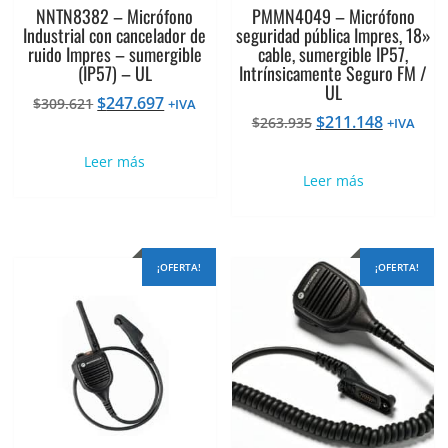
NNTN8382 – Micrófono
PMMN4049 – Micrófono
Industrial con cancelador de
seguridad pública Impres, 18»
ruido Impres – sumergible
cable, sumergible IP57,
(IP57) – UL
Intrínsicamente Seguro FM /
UL
El
El
$
247.697
$
309.621
+IVA
El
El
$
211.148
precio
precio
$
263.935
+IVA
precio
precio
original
actual
Leer más
original
actual
era:
es:
Leer más
era:
es:
$309.621.
$247.697.
$263.935.
$211.148
¡OFERTA!
¡OFERTA!