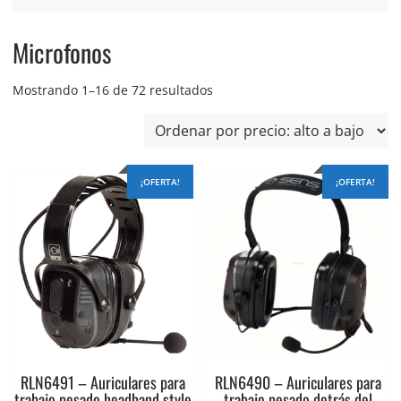
Microfonos
Ordenado
Mostrando 1–16 de 72 resultados
por
precio:
alto
a
¡OFERTA!
¡OFERTA!
bajo
RLN6491 – Auriculares para
RLN6490 – Auriculares para
trabajo pesado headband style
trabajo pesado detrás del