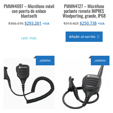
PMMN4097 – Micrófono móvil
PMMN4127 – Micrófono
con puerta de enlace
parlante remoto IMPRES
bluetooth
Windporting, grande, IP68
El
El
El
El
$
293.261
$
250.738
$
366.576
$
313.423
+IVA
+IVA
precio
precio
precio
precio
original
actual
original
actual
Añadir al carrito
Leer más
era:
es:
era:
es:
$366.576.
$293.261.
$313.423.
$250.738
¡OFERTA!
¡OFERTA!