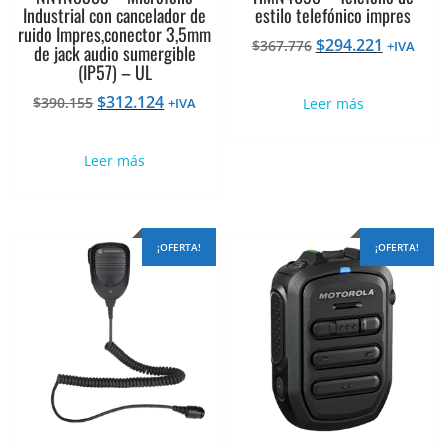
Industrial con cancelador de
estilo telefónico impres
ruido Impres,conector 3,5mm
El
El
$
294.221
$
367.776
+IVA
de jack audio sumergible
precio
precio
(IP57) – UL
original
actual
El
El
$
312.124
$
390.155
+IVA
Leer más
era:
es:
precio
precio
$367.776.
$294.221
original
actual
Leer más
era:
es:
$390.155.
$312.124.
¡OFERTA!
¡OFERTA!