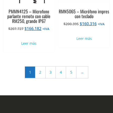
PMMN4125 – Microfono
RMN5065 – Micrófono impres
parlante remoto con cable
con teclado
RM250, grande IP67
El
El
$
160.316
$
200.395
+IVA
El
El
$
166.182
$
207.727
precio
precio
+IVA
precio
precio
original
actual
Leer más
original
actual
era:
es:
Leer más
era:
es:
$200.395.
$160.316
$207.727.
$166.182.
1
2
3
4
5
→