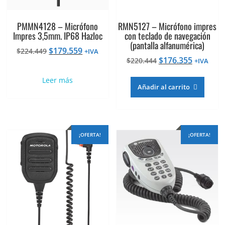
PMMN4128 – Micrófono
RMN5127 – Micrófono impres
Impres 3,5mm. IP68 Hazloc
con teclado de navegación
(pantalla alfanumérica)
El
El
$
179.559
$
224.449
+IVA
El
El
$
176.355
precio
precio
$
220.444
+IVA
precio
precio
original
actual
Leer más
original
actual
era:
es:
Añadir al carrito
era:
es:
$224.449.
$179.559.
$220.444.
$176.355
¡OFERTA!
¡OFERTA!