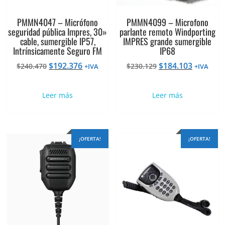
PMMN4047 – Micrófono
PMMN4099 – Microfono
seguridad pública Impres, 30»
parlante remoto Windporting
cable, sumergible IP57,
IMPRES grande sumergible
Intrínsicamente Seguro FM
IP68
El
El
El
El
$
192.376
$
184.103
$
240.470
$
230.129
+IVA
+IVA
precio
precio
precio
precio
original
actual
original
actual
Leer más
Leer más
era:
es:
era:
es:
$240.470.
$192.376.
$230.129.
$184.103
¡OFERTA!
¡OFERTA!