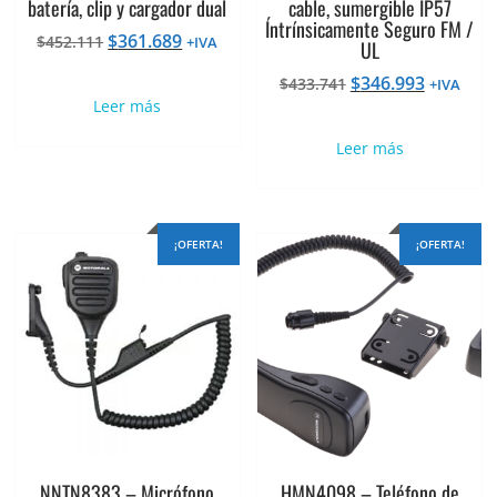
batería, clip y cargador dual
cable, sumergible IP57
Íntrínsicamente Seguro FM /
El
El
$
361.689
$
452.111
+IVA
UL
precio
precio
El
El
$
346.993
$
433.741
+IVA
original
actual
precio
precio
Leer más
era:
es:
original
actual
$452.111.
$361.689.
Leer más
era:
es:
$433.741.
$346.993
¡OFERTA!
¡OFERTA!
NNTN8383 – Micrófono
HMN4098 – Teléfono de