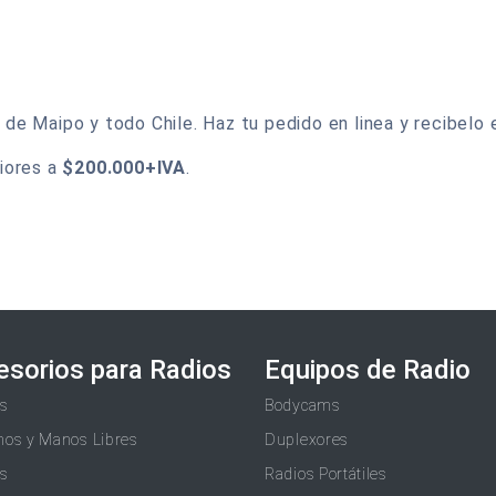
 Maipo y todo Chile. Haz tu pedido en linea y recibelo e
iores a
$200.000+IVA
.
esorios para Radios
Equipos de Radio
as
Bodycams
nos y Manos Libres
Duplexores
as
Radios Portátiles