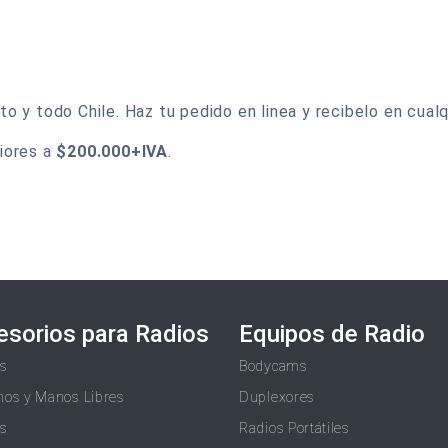
 y todo Chile. Haz tu pedido en linea y recibelo en cualqu
iores a
$200.000+IVA
.
esorios para Radios
Equipos de Radio
as
Bodycams
nos y Manos Libres
Duplexores
as
Radios Portátiles