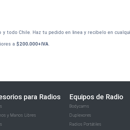
 todo Chile. Haz tu pedido en linea y recibelo en cualqui
iores a
$200.000+IVA
.
esorios para Radios
Equipos de Radio
as
Bodycams
nos y Manos Libres
Duplexores
as
Radios Portátiles