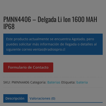
PMNN4406 – Delgada Li Ion 1600 MAH
IP68
Este producto actualmente se encuentra Agotado, pero
puedes solicitar más información de llegada o detalles al
siguiente correo
ventas@radiospro.cl
Formulario de Contacto
SKU:
PMNN4406
Categoría:
Baterias
Etiqueta:
bateria
Descripción
Valoraciones (0)