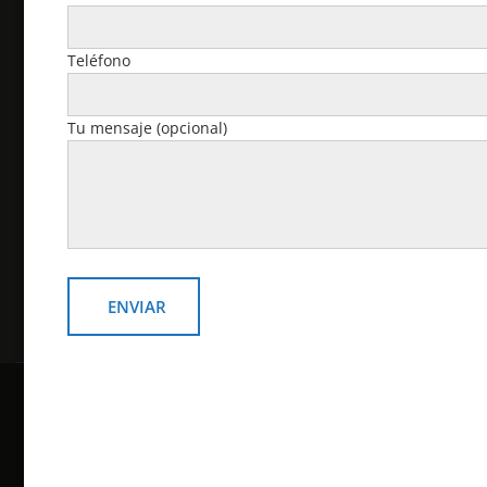
Cuenta
Teléfono
Pedidos
Tu mensaje (opcional)
Descargas
Dirección
Detalles de la cuenta
Contraseña perdida
Copyright © todos los derechos reservados
Online Shop por
Acme Themes