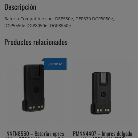
Descripción
Bateria Compatible con: DEP550e, DEP570 DGP5050e,
DGP5550e DGP8050e, DGP8550e
Productos relacionados
¡OFERTA!
NNTN8560 – Batería impres
PMNN4407 – Impres delgada