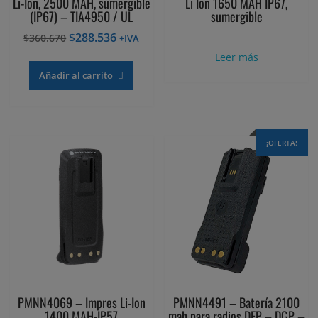
Li-Ion, 2500 MAH, sumergible
Li Ion 1650 MAH IP67,
(IP67) – TIA4950 / UL
sumergible
El
El
$
288.536
$
360.670
+IVA
precio
precio
Leer más
original
actual
Añadir al carrito
era:
es:
$360.670.
$288.536.
¡OFERTA!
PMNN4069 – Impres Li-Ion
PMNN4491 – Batería 2100
1400 MAH-IP57
mah para radios DEP – DGP –