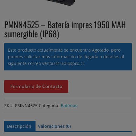
PMNN4525 – Batería impres 1950 MAH
sumergible (IP68)
Este producto actualmente se encuentra Agotado, pero
puedes solicitar más información de llegada o detalles al
siguiente correo
ventas@radiospro.cl
Formulario de Contacto
SKU:
PMNN4525
Categoría:
Baterias
Descripción
Valoraciones (0)