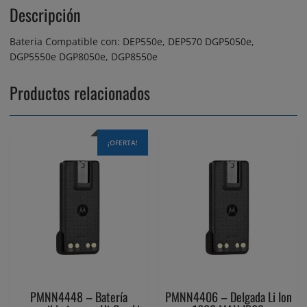
Descripción
Bateria Compatible con: DEP550e, DEP570 DGP5050e,
DGP5550e DGP8050e, DGP8550e
Productos relacionados
¡OFERTA!
PMNN4448 – Batería
PMNN4406 – Delgada Li Ion