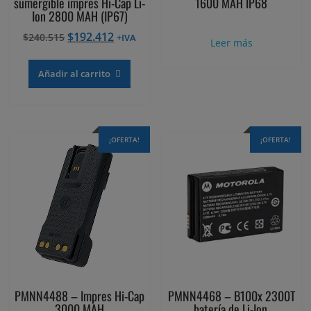
sumergible impres Hi-Cap Li-
1600 MAH IP68
Ion 2800 MAH (IP67)
El
El
$
192.412
$
240.515
+IVA
Leer más
precio
precio
original
actual
Añadir al carrito
era:
es:
$240.515.
$192.412.
¡OFERTA!
¡OFERTA!
PMNN4488 – Impres Hi-Cap
PMNN4468 – B100x 2300T
3000 MAH
batería de Li-Ion.