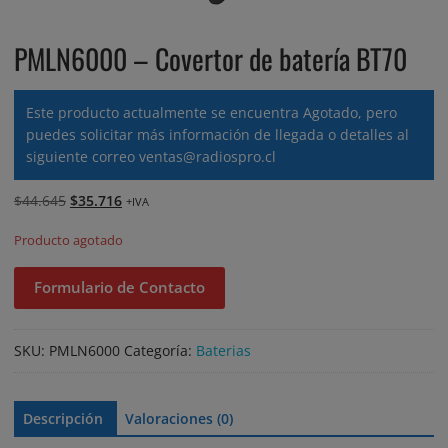
PMLN6000 – Covertor de batería BT70
Este producto actualmente se encuentra Agotado, pero
puedes solicitar más información de llegada o detalles al
siguiente correo
ventas@radiospro.cl
El
El
$
44.645
$
35.716
+IVA
precio
precio
Producto agotado
original
actual
era:
es:
Formulario de Contacto
$44.645.
$35.716.
SKU:
PMLN6000
Categoría:
Baterias
Descripción
Valoraciones (0)