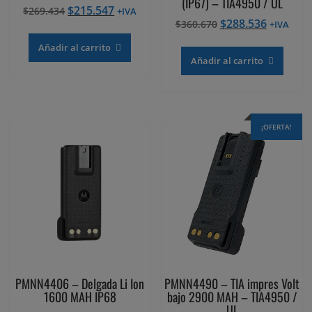
(IP67) – TIA4950 / UL
El
El
$
215.547
$
269.434
+IVA
El
El
$
288.536
precio
precio
$
360.670
+IVA
precio
precio
original
actual
Añadir al carrito
original
actual
era:
es:
Añadir al carrito
era:
es:
$269.434.
$215.547.
$360.670.
$288.536
¡OFERTA!
PMNN4406 – Delgada Li Ion
PMNN4490 – TIA impres Volt
1600 MAH IP68
bajo 2900 MAH – TIA4950 /
UL