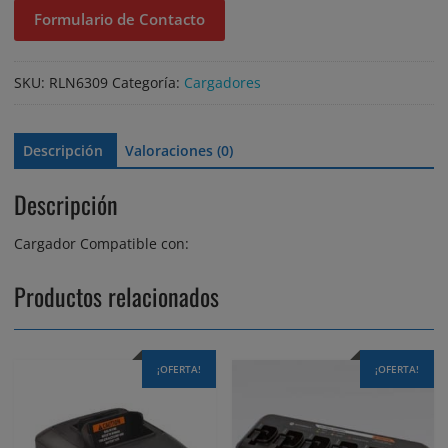
Formulario de Contacto
$263.845.
$211.076.
SKU:
RLN6309
Categoría:
Cargadores
Descripción
Valoraciones (0)
Descripción
Cargador Compatible con:
Productos relacionados
¡OFERTA!
¡OFERTA!