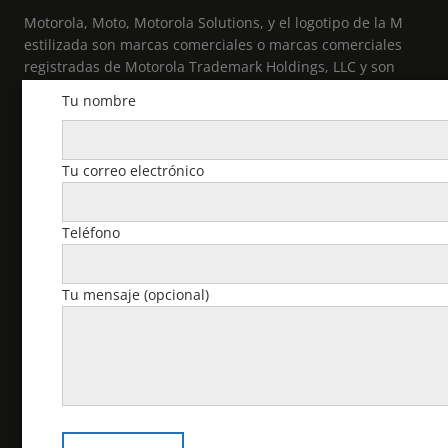
Motorola, Moto, Motorola Solutions, y el logotipo de la M
estilizada son marcas comerciales o marcas comerciales
registradas de Motorola Trademark Holdings, LLC y son
utilizadas bajo licencia. Todas las demás marcas
Tu nombre
comerciales pertenecen a sus respectivos propietarios. ©
2021 Motorola Solutions, Inc. Todos los derechos
reservados.
Tu correo electrónico
Cuenta
Teléfono
Pedidos
Tu mensaje (opcional)
Descargas
Dirección
Detalles de la cuenta
Contraseña perdida