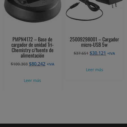
PMPN4172 – Base de
25009298001 – Cargador
cargador de unidad Tri-
micro-USB 5w
Chemistry c/fuente de
El
El
$
30.121
$
37.651
+IVA
alimentación
precio
precio
El
El
$
80.242
$
100.303
+IVA
original
actual
precio
precio
Leer más
era:
es:
original
actual
$37.651.
$30.121.
Leer más
era:
es:
$100.303.
$80.242.