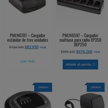
PMLN6701 – Cargador
PMLN6597 – Cargador
estándar de tres unidades
multiuso para radio EP350
DEP250
El
El
$
83.959
$
104.949
+IVA
El
El
$
476.260
precio
precio
$
595.325
+IVA
precio
precio
original
actual
Leer más
original
actual
era:
es:
Añadir al carrito
era:
es:
$104.949.
$83.959.
$595.325.
$476.260
¡OFERTA!
¡OFERTA!