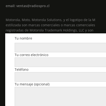
email: ventas@radiospro.cl
Motorola, Moto, Motorola Solutions, y el logotipo de la M
estilizada son marcas comerciales o marcas comerciales
registradas de Motorola Trademark Holdings, LLC y son
utilizadas bajo licencia. Todas las demás marcas
Tu nombre
comerciales pertenecen a sus respectivos propietarios. ©
2021 Motorola Solutions, Inc. Todos los derechos
reservados.
Tu correo electrónico
Cuenta
Teléfono
Pedidos
Tu mensaje (opcional)
Descargas
Dirección