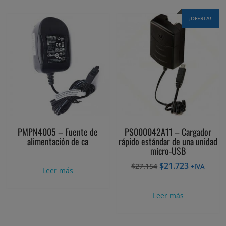
¡OFERTA!
PMPN4005 – Fuente de
PS000042A11 – Cargador
alimentación de ca
rápido estándar de una unidad
micro-USB
El
El
$
21.723
$
27.154
+IVA
Leer más
precio
precio
original
actual
Leer más
era:
es:
$27.154.
$21.723.