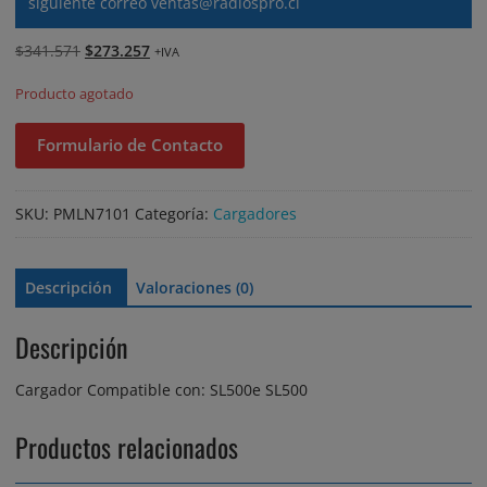
siguiente correo
ventas@radiospro.cl
El
El
$
341.571
$
273.257
+IVA
precio
precio
Producto agotado
original
actual
era:
es:
Formulario de Contacto
$341.571.
$273.257.
SKU:
PMLN7101
Categoría:
Cargadores
Descripción
Valoraciones (0)
Descripción
Cargador Compatible con: SL500e SL500
Productos relacionados