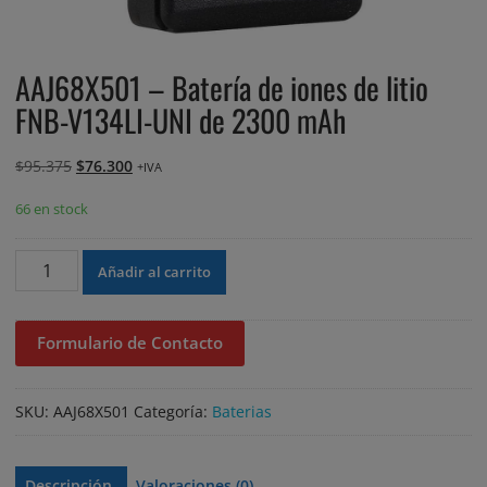
AAJ68X501 – Batería de iones de litio
FNB-V134LI-UNI de 2300 mAh
El
El
$
95.375
$
76.300
+IVA
precio
precio
66 en stock
original
actual
era:
es:
AAJ68X501
$95.375.
$76.300.
Añadir al carrito
-
Batería
de
Formulario de Contacto
iones
de
litio
SKU:
AAJ68X501
Categoría:
Baterias
FNB-
V134LI-
UNI
Descripción
Valoraciones (0)