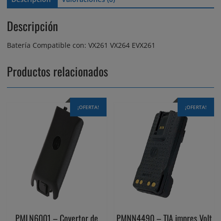
de
2300
Descripción
mAh
cantidad
Batería Compatible con: VX261 VX264 EVX261
Productos relacionados
¡OFERTA!
¡OFERTA!
PMLN6001 – Covertor de
PMNN4490 – TIA impres Volt