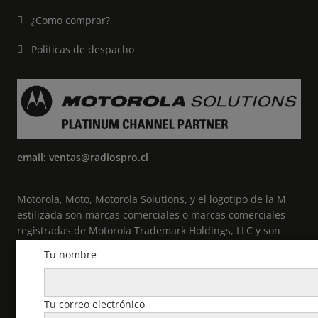
¿Como comprar?
Politicas de despacho
email: ventas@radiospro.cl
Motorola, Moto, Motorola Solutions, y el logotipo de la M
estilizada son marcas comerciales o marcas comerciales
registradas de Motorola Trademark Holdings, LLC y son
utilizadas bajo licencia. Todas las demás marcas
Tu nombre
comerciales pertenecen a sus respectivos propietarios. ©
2021 Motorola Solutions, Inc. Todos los derechos
reservados.
Tu correo electrónico