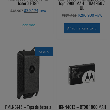
batería BT90
bajo 2900 MAH – TIA4950 /
UL
El
El
$
39.174
$
48.967
+IVA
El
El
$
296.900
precio
precio
$
371.125
+IVA
precio
precio
original
actual
Leer más
original
actual
era:
es:
Añadir al carrito
era:
es:
$48.967.
$39.174.
$371.125.
$296.900
¡OFERTA!
PMLN6745 – Tapa de batería
HKNN4013 – BT90 1800 MAH