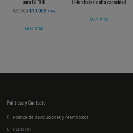
para BT 100
LI-Ion batería alta capacidad
El
El
$
19.008
$
23.760
+IVA
precio
precio
Leer más
original
actual
Leer más
era:
es:
$23.760.
$19.008.
Politicas y Contacto
Política de devoluciones y reembolsos
Contacto