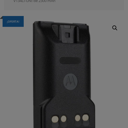
V134LI-UNI de 2300 mAh
¡OFERTA!