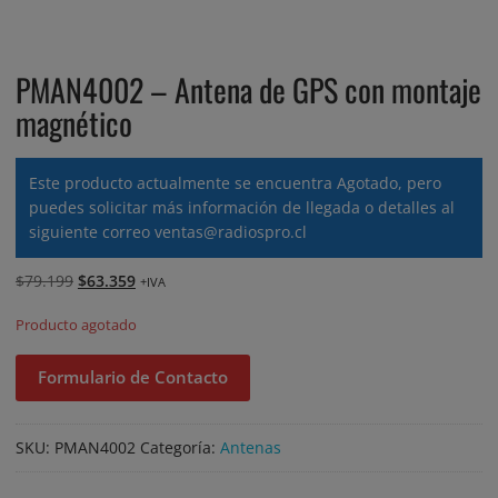
PMAN4002 – Antena de GPS con montaje
magnético
Este producto actualmente se encuentra Agotado, pero
puedes solicitar más información de llegada o detalles al
siguiente correo
ventas@radiospro.cl
El
El
$
79.199
$
63.359
+IVA
precio
precio
Producto agotado
original
actual
era:
es:
Formulario de Contacto
$79.199.
$63.359.
SKU:
PMAN4002
Categoría:
Antenas