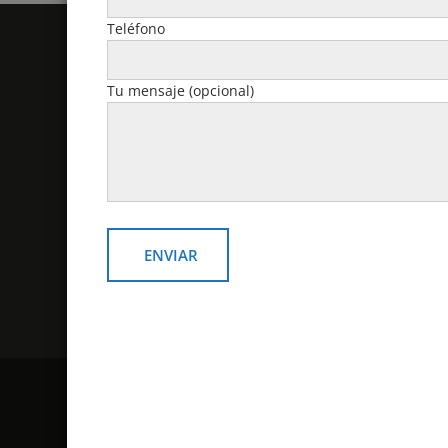
Teléfono
Politicas y Contacto
Tu mensaje (opcional)
email: v
Política de devoluciones y
reembolsos
Contacto
¿Como comprar?
Politicas de despacho