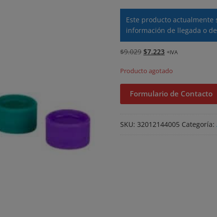
Este producto actualmente 
información de llegada o de
El
El
$
9.029
$
7.223
+IVA
precio
precio
Producto agotado
original
actual
era:
es:
Formulario de Contacto
$9.029.
$7.223.
SKU:
32012144005
Categoría: