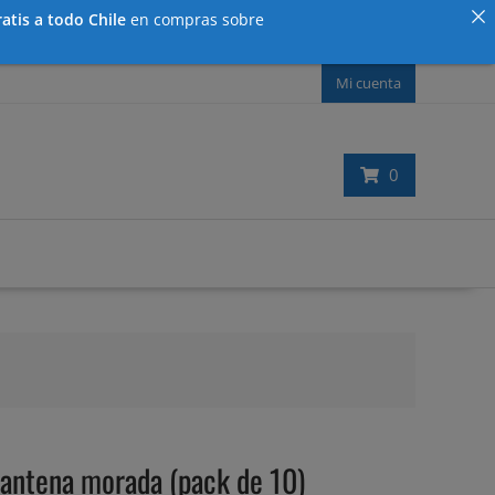
atis a todo Chile
en compras sobre
Mi cuenta
0
ntena morada (pack de 10)