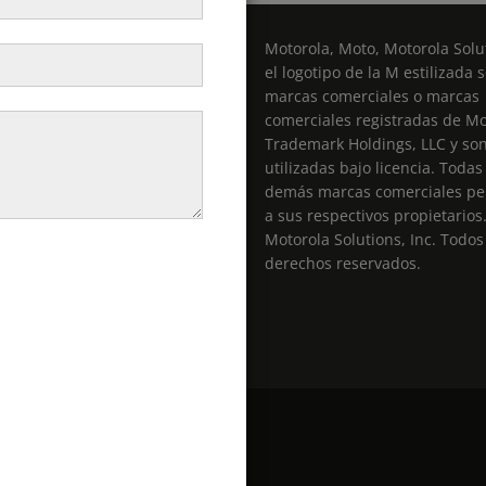
Motorola, Moto, Motorola Solut
el logotipo de la M estilizada 
marcas comerciales o marcas
comerciales registradas de Mo
entas@radiospro.cl
Trademark Holdings, LLC y so
utilizadas bajo licencia. Todas
demás marcas comerciales pe
a sus respectivos propietarios
Motorola Solutions, Inc. Todos
derechos reservados.