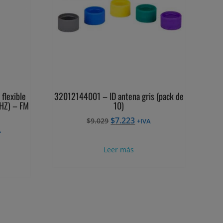
flexible
32012144001 – ID antena gris (pack de
HZ) – FM
10)
El
El
$
7.223
$
9.029
+IVA
precio
precio
A
cio
original
actual
Leer más
al
era:
es:
$9.029.
$7.223.
889.