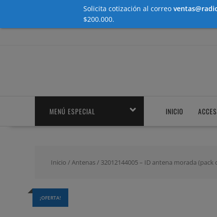
Solicita cotización al correo
ventas@radio
$200.000.
Saltar
contenido
MENÚ ESPECIAL
INICIO
ACCES
Inicio
/
Antenas
/ 32012144005 – ID antena morada (pack 
¡OFERTA!