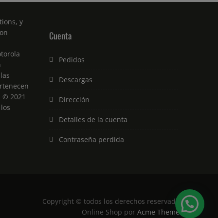
ions, y
son
Cuenta
torola
Pedidos
n
 las
Descargas
rtenecen
. © 2021
Dirección
 los
Detalles de la cuenta
Contraseña perdida
Copyright © todos los derechos reservados
Online Shop por
Acme Themes