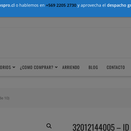
spro.cl
o hablemos en
+569 2205 2730
y aprovecha el
despacho gr
ORIOS
¿COMO COMPRAR?
ARRIENDO
BLOG
CONTACTO
de 10)
32012144005 – ID a