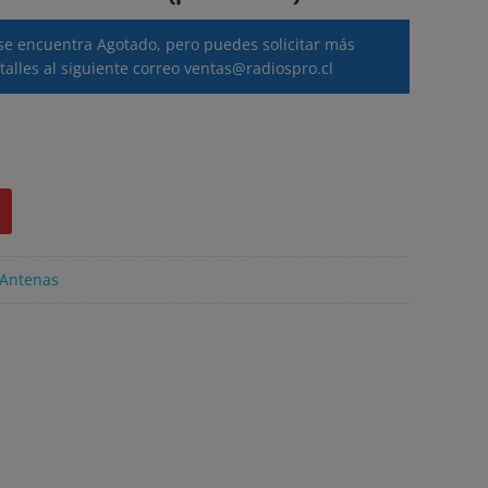
se encuentra Agotado, pero puedes solicitar más
talles al siguiente correo
ventas@radiospro.cl
Antenas