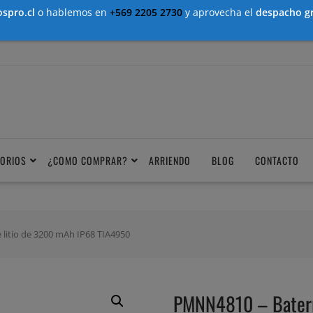
spro.cl
o hablemos en
+569 2205 2730
y aprovecha el
despacho gr
ORIOS
¿COMO COMPRAR?
ARRIENDO
BLOG
CONTACTO
litio de 3200 mAh IP68 TIA4950
PMNN4810 – Batería