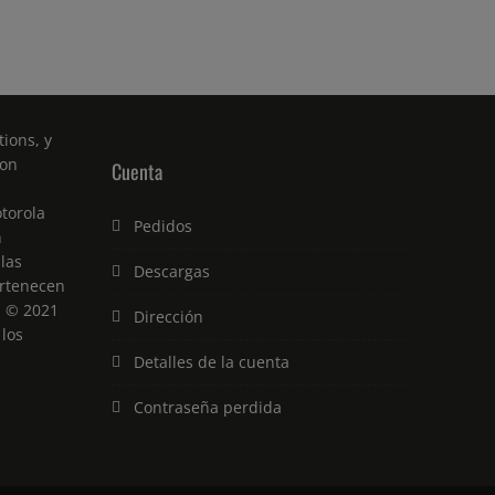
ions, y
son
Cuenta
torola
Pedidos
n
 las
Descargas
rtenecen
. © 2021
Dirección
 los
Detalles de la cuenta
Contraseña perdida