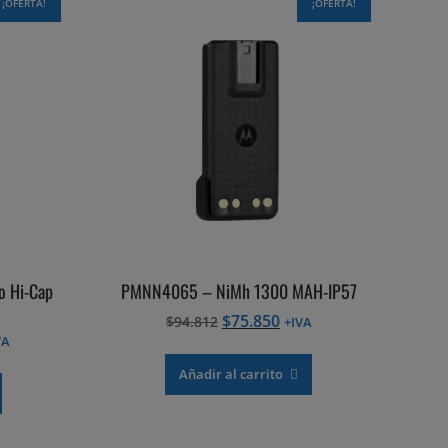
¡OFERTA!
¡OFERTA!
o Hi-Cap
PMNN4065 – NiMh 1300 MAH-IP57
El
El
$
75.850
$
94.812
+IVA
precio
precio
VA
ecio
original
actual
Añadir al carrito
tual
era:
es:
$94.812.
$75.850.
82.021.