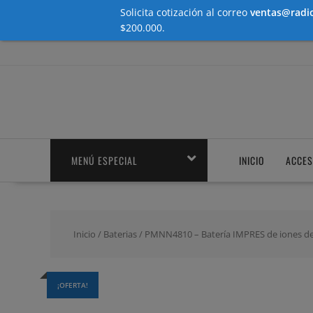
Solicita cotización al correo
ventas@radio
$200.000.
Saltar
contenido
MENÚ ESPECIAL
INICIO
ACCES
Inicio
/
Baterias
/ PMNN4810 – Batería IMPRES de iones de 
¡OFERTA!