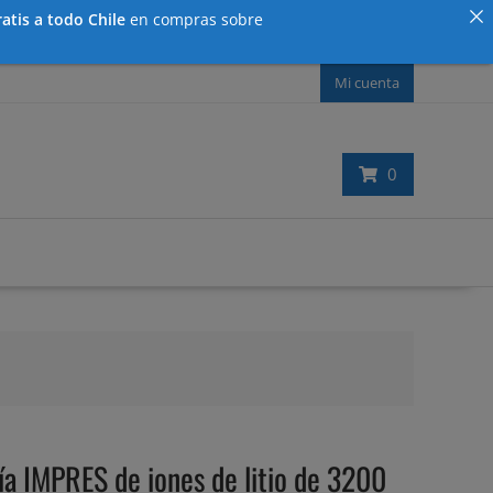
atis a todo Chile
en compras sobre
Mi cuenta
0
 IMPRES de iones de litio de 3200