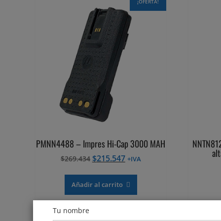
¡OFERTA!
PMNN4488 – Impres Hi-Cap 3000 MAH
NNTN812
al
El
El
$
215.547
$
269.434
+IVA
precio
precio
original
actual
Añadir al carrito
era:
es:
$269.434.
$215.547.
Tu nombre