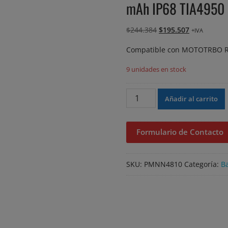
mAh IP68 TIA4950
El
El
$
244.384
$
195.507
+IVA
precio
precio
Compatible con MOTOTRBO 
original
actual
era:
es:
9 unidades en stock
$244.384.
$195.507.
PMNN4810
Añadir al carrito
-
Batería
IMPRES
Formulario de Contacto
de
iones
de
SKU:
PMNN4810
Categoría:
Ba
litio
de
3200
mAh
IP68
TIA4950