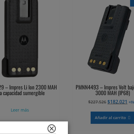
9 – Impres Li Ion 2300 MAH
PMNN4493 – Impres Volt baj
ta capacidad sumergible
3000 MAH (IP68)
El
El
$
182.021
$
227.526
+I
precio
pr
Leer más
original
ac
Añadir al carrito
era:
es:
$227.526.
$1