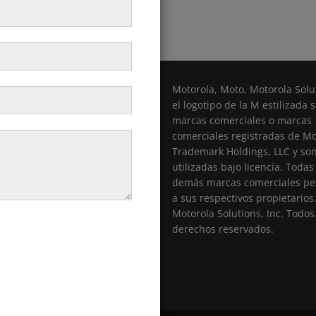
Motorola, Moto, Motorola Solut
el logotipo de la M estilizada 
marcas comerciales o marcas
comerciales registradas de Mo
entas@radiospro.cl
Trademark Holdings, LLC y so
utilizadas bajo licencia. Todas
demás marcas comerciales pe
a sus respectivos propietarios
Motorola Solutions, Inc. Todos
derechos reservados.