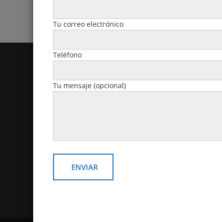
Tu correo electrónico
Teléfono
Politicas y Contacto
Tu mensaje (opcional)
email: v
Política de devoluciones y
reembolsos
Contacto
¿Como comprar?
Politicas de despacho