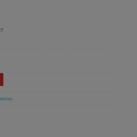
R7
terias