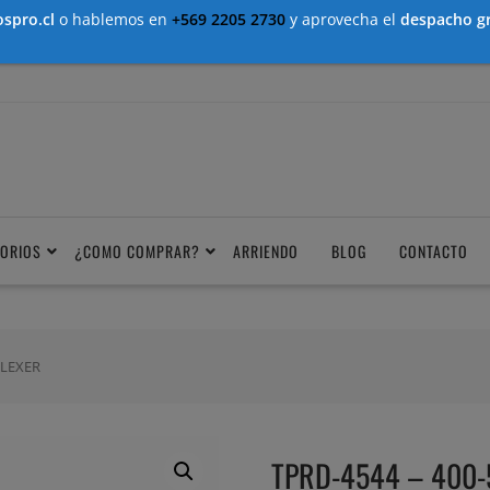
spro.cl
o hablemos en
+569 2205 2730
y aprovecha el
despacho gr
ORIOS
¿COMO COMPRAR?
ARRIENDO
BLOG
CONTACTO
PLEXER
TPRD-4544 – 400-