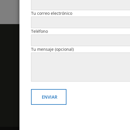
Tu correo electrónico
Teléfono
Politicas y Contacto
Tu mensaje (opcional)
email: v
Política de devoluciones y
reembolsos
Contacto
¿Como comprar?
Politicas de despacho