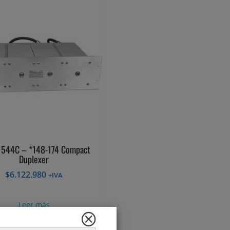
1544C – *148-174 Compact
Duplexer
$
6.122.980
+IVA
Leer más