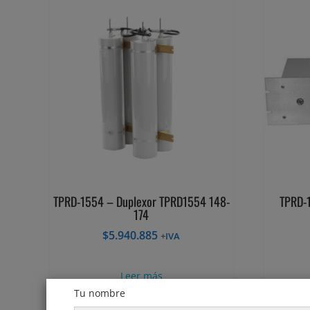
TPRD-1554 – Duplexor TPRD1554 148-
TPRD-
174
$
5.940.885
+IVA
Leer más
Tu nombre