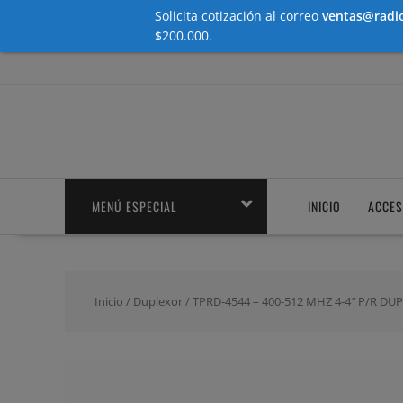
Solicita cotización al correo
ventas@radio
$200.000.
Saltar
contenido
MENÚ ESPECIAL
INICIO
ACCES
Inicio
/
Duplexor
/ TPRD-4544 – 400-512 MHZ 4-4″ P/R DU