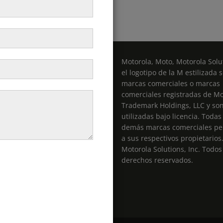
Motorola, Moto, Motorola Solut
el logotipo de la M estilizada 
marcas comerciales o marcas
comerciales registradas de Mo
entas@radiospro.cl
Trademark Holdings, LLC y so
utilizadas bajo licencia. Todas
demás marcas comerciales pe
a sus respectivos propietarios
Motorola Solutions, Inc. Todos
derechos reservados.