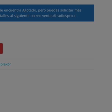
se encuentra Agotado, pero puedes solicitar más
talles al siguiente correo
ventas@radiospro.cl
plexor