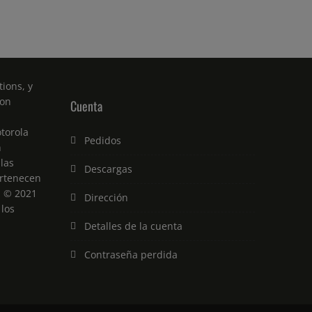
ions, y
son
Cuenta
torola
Pedidos
n
 las
Descargas
rtenecen
. © 2021
Dirección
 los
Detalles de la cuenta
Contraseña perdida