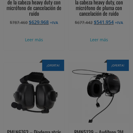
de la cabeza heavy duty con
la cabeza heavy duty, con
micrófono de cancelación de
micrófono de pluma con
ruido
cancelación de ruido
El
El
El
El
$
629.968
$
541.954
$
787.460
$
677.442
+IVA
+IVA
precio
precio
precio
precio
original
actual
original
actual
Leer más
Leer más
era:
es:
era:
es:
$787.460.
$629.968.
$677.442.
$541.954
¡OFERTA!
¡OFERTA!
PMLN6763 – Diadema atrás
RMN5139 – Audífono 3M