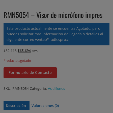
RMN5054 – Visor de micrófono impres
Este producto actualmente se encuentra Agotado, pero
puedes solicitar más información de llegada o detalles al
siguiente correo
ventas@radiospro.cl
El
El
$
82.118
$
65.694
+IVA
precio
precio
Producto agotado
original
actual
era:
es:
Formulario de Contacto
$82.118.
$65.694.
SKU:
RMN5054
Categoría:
Audifonos
Descripción
Valoraciones (0)