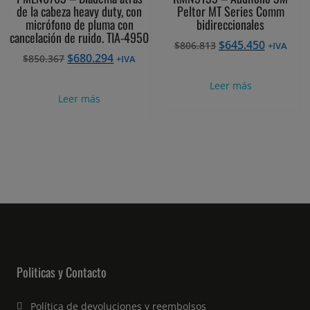
de la cabeza heavy duty, con
Peltor MT Series Comm
micrófono de pluma con
bidireccionales
cancelación de ruido. TIA-4950
El
El
$
645.450
$
806.813
+IVA
El
El
$
680.294
$
850.367
precio
precio
+IVA
precio
precio
original
actual
Leer más
original
actual
era:
es:
Leer más
era:
es:
$806.813.
$645.450
$850.367.
$680.294.
Politicas y Contacto
Política de devoluciones y reembolsos