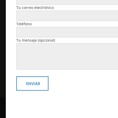
reservados.
Tu correo electrónico
Cuenta
Teléfono
Pedidos
Tu mensaje (opcional)
Descargas
Dirección
Detalles de la cuenta
Contraseña perdida
Copyright © todos los derechos reservados
Online Shop por
Acme Themes