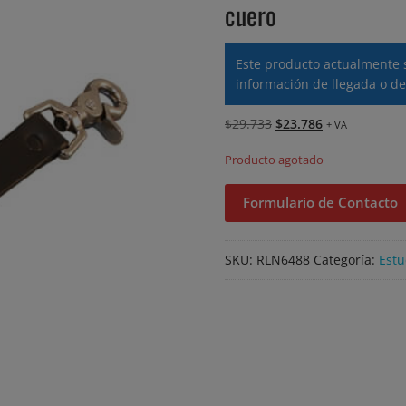
cuero
Este producto actualmente 
información de llegada o de
El
El
$
29.733
$
23.786
+IVA
precio
precio
Producto agotado
original
actual
era:
es:
Formulario de Contacto
$29.733.
$23.786.
SKU:
RLN6488
Categoría:
Estu