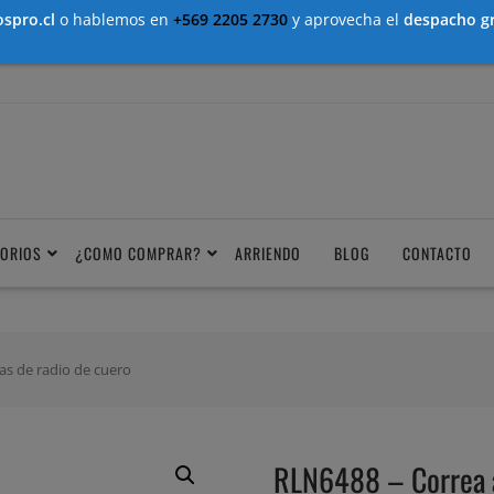
spro.cl
o hablemos en
+569 2205 2730
y aprovecha el
despacho gr
ORIOS
¿COMO COMPRAR?
ARRIENDO
BLOG
CONTACTO
as de radio de cuero
RLN6488 – Correa an