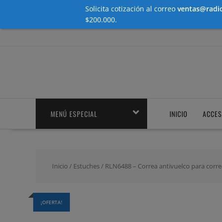
Solicita cotización al correo
ventas@radio
$200.000.
Saltar
contenido
MENÚ ESPECIAL
INICIO
ACCES
Inicio
/
Estuches
/ RLN6488 – Correa antivuelco para corre
¡OFERTA!