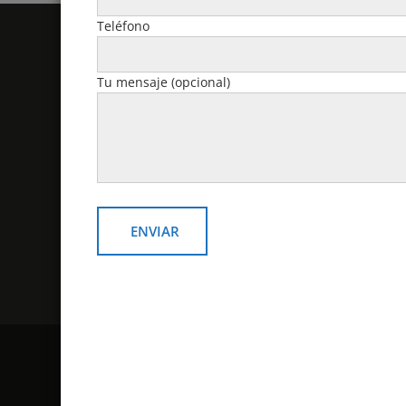
Teléfono
Politicas y Contacto
Tu mensaje (opcional)
email: v
Política de devoluciones y
reembolsos
Contacto
¿Como comprar?
Politicas de despacho