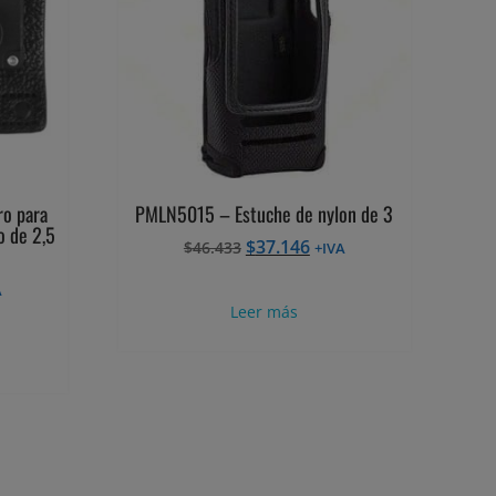
ro para
PMLN5015 – Estuche de nylon de 3
o de 2,5
El
El
$
37.146
$
46.433
+IVA
precio
precio
A
original
actual
cio
Leer más
era:
es:
al
$46.433.
$37.146.
171.