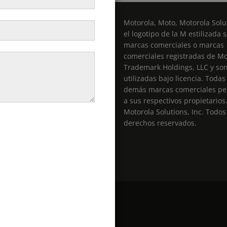
Motorola, Moto, Motorola Solut
el logotipo de la M estilizada 
marcas comerciales o marcas
comerciales registradas de Mo
entas@radiospro.cl
Trademark Holdings, LLC y so
utilizadas bajo licencia. Todas
demás marcas comerciales pe
a sus respectivos propietarios
Motorola Solutions, Inc. Todos
derechos reservados.