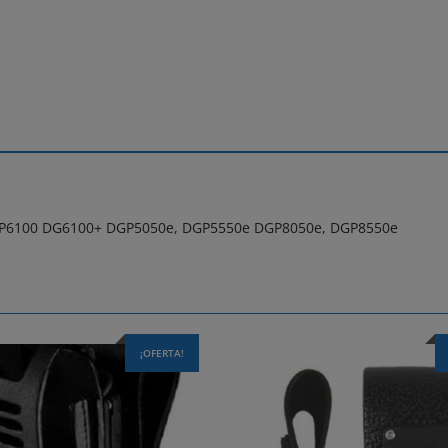
GP6100 DG6100+ DGP5050e, DGP5550e DGP8050e, DGP8550e
¡OFERTA!