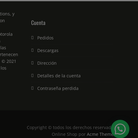
ions, y
son
Cuenta
torola
Pedidos
n
 las
Descargas
rtenecen
. © 2021
Dirección
 los
Detalles de la cuenta
Contraseña perdida
Copyright © todos los derechos reservados
Online Shop por
Acme Themes