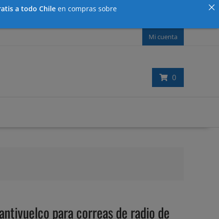
atis a todo Chile
en compras sobre
Mi cuenta
0
tivuelco para correas de radio de