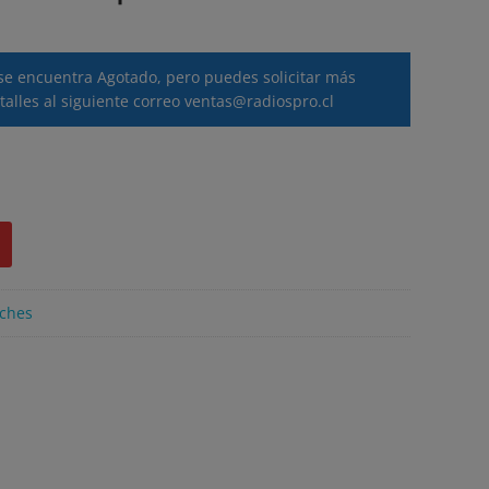
se encuentra Agotado, pero puedes solicitar más
talles al siguiente correo
ventas@radiospro.cl
ches