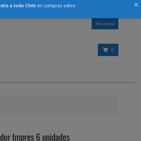
atis a todo Chile
en compras sobre
Mi cuenta
0
or Impres 6 unidades