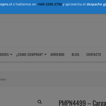
spro.cl
o hablemos en
+569 2205 2730
y aprovecha el
despacho gr
ORIOS
¿COMO COMPRAR?
ARRIENDO
BLOG
CONTACTO
ades
PMPN4499 – Cargad