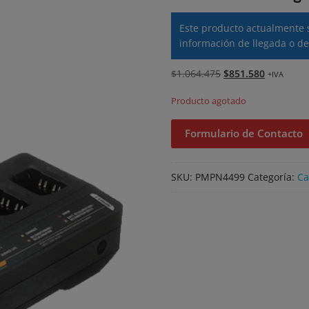
Este producto actualmente 
información de llegada o de
El
El
$
1.064.475
$
851.580
+IVA
precio
precio
Producto agotado
original
actual
era:
es:
Formulario de Contacto
$1.064.475.
$851.580.
SKU:
PMPN4499
Categoría:
Ca