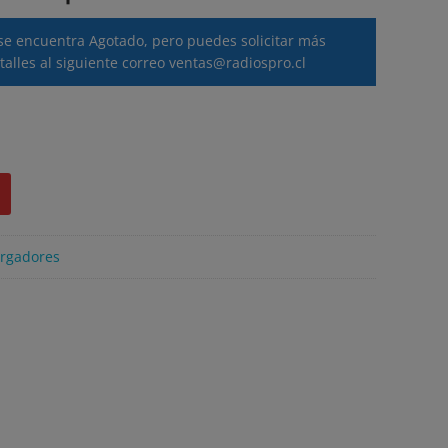
se encuentra Agotado, pero puedes solicitar más
talles al siguiente correo
ventas@radiospro.cl
rgadores