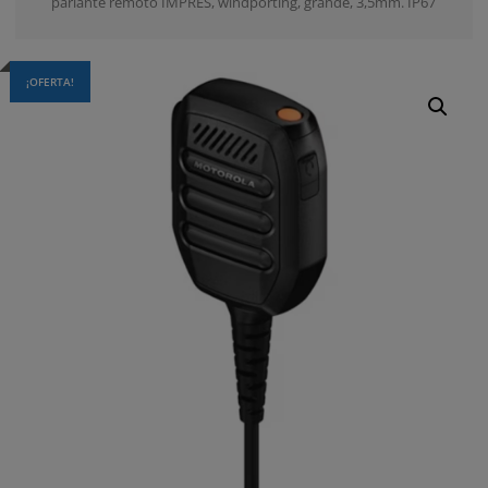
parlante remoto IMPRES, windporting, grande, 3,5mm. IP67
¡OFERTA!