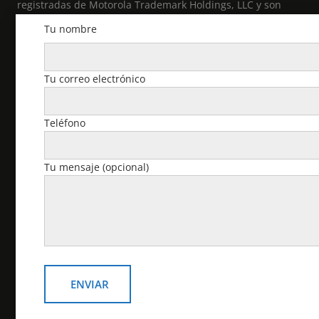
registradas de Motorola Trademark Holdings, LLC y son
utilizadas bajo licencia. Todas las demás marcas
Tu nombre
comerciales pertenecen a sus respectivos propietarios. ©
2021 Motorola Solutions, Inc. Todos los derechos
reservados.
Tu correo electrónico
Cuenta
Teléfono
Pedidos
Tu mensaje (opcional)
Descargas
Dirección
Detalles de la cuenta
Contraseña perdida