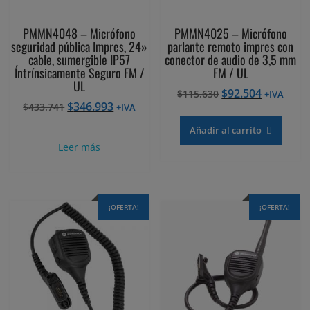
PMMN4048 – Micrófono
PMMN4025 – Micrófono
seguridad pública Impres, 24»
parlante remoto impres con
cable, sumergible IP57
conector de audio de 3,5 mm
Íntrínsicamente Seguro FM /
FM / UL
UL
El
El
$
92.504
$
115.630
+IVA
El
El
$
346.993
$
433.741
precio
precio
+IVA
precio
precio
original
actual
Añadir al carrito
original
actual
era:
es:
Leer más
era:
es:
$115.630.
$92.504.
$433.741.
$346.993.
¡OFERTA!
¡OFERTA!