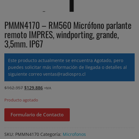
PMMN4170 – RM560 Micrófono parlante
remoto IMPRES, windporting, grande,
3,5mm. IP67
Este producto actualmente se encuentra Agotado, pero
puedes solicitar más información de llegada o detalles al
siguiente correo
ventas@radiospro.cl
El
El
$
162.357
$
129.886
+IVA
precio
precio
Producto agotado
original
actual
era:
es:
Formulario de Contacto
$162.357.
$129.886.
SKU:
PMMN4170
Categoría:
Microfonos