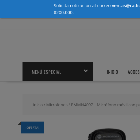
Solicita cotización al correo
ventas@radio
$200.000.
Saltar
contenido
MENÚ ESPECIAL
INICIO
ACCES
Inicio
/
Microfonos
/ PMMN4097 – Micrófono móvil con pu
¡OFERTA!