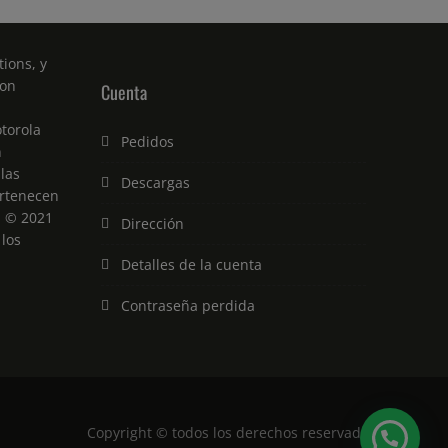
ions, y
son
Cuenta
torola
Pedidos
n
 las
Descargas
rtenecen
. © 2021
Dirección
 los
Detalles de la cuenta
Contraseña perdida
Copyright © todos los derechos reservados