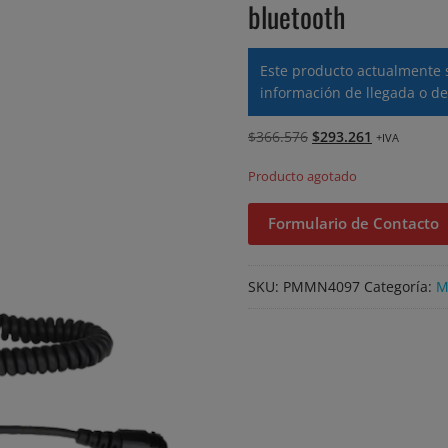
bluetooth
Este producto actualmente 
información de llegada o de
El
El
$
366.576
$
293.261
+IVA
precio
precio
Producto agotado
original
actual
era:
es:
Formulario de Contacto
$366.576.
$293.261.
SKU:
PMMN4097
Categoría:
M