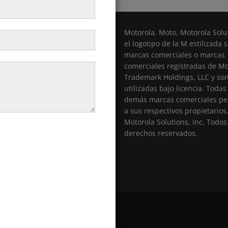
Motorola, Moto, Motorola Solut
el logotipo de la M estilizada 
marcas comerciales o marcas
comerciales registradas de Mo
entas@radiospro.cl
Trademark Holdings, LLC y so
utilizadas bajo licencia. Todas
demás marcas comerciales pe
a sus respectivos propietarios
Motorola Solutions, Inc. Todos
derechos reservados.