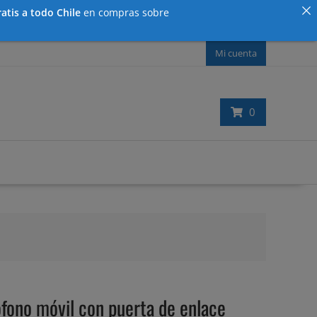
atis a todo Chile
en compras sobre
Mi cuenta
0
no móvil con puerta de enlace