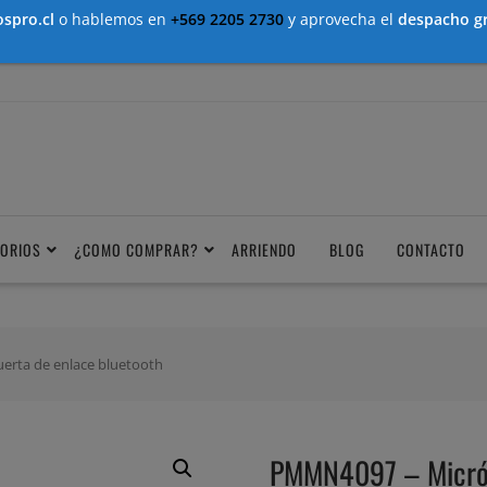
spro.cl
o hablemos en
+569 2205 2730
y aprovecha el
despacho gr
ORIOS
¿COMO COMPRAR?
ARRIENDO
BLOG
CONTACTO
erta de enlace bluetooth
PMMN4097 – Micrófo