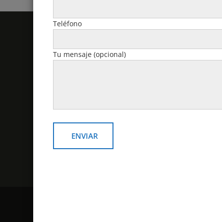
Teléfono
Politicas y Contacto
Tu mensaje (opcional)
email: v
Política de devoluciones y
reembolsos
Contacto
¿Como comprar?
Politicas de despacho