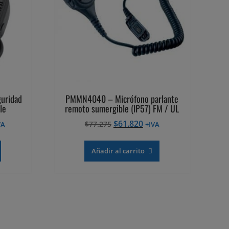
uridad
PMMN4040 – Micrófono parlante
le
remoto sumergible (IP57) FM / UL
El
El
$
61.820
$
77.275
VA
+IVA
ecio
precio
precio
tual
original
actual
Añadir al carrito
era:
es:
48.622.
$77.275.
$61.820.