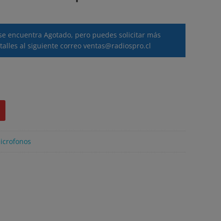
se encuentra Agotado, pero puedes solicitar más
talles al siguiente correo
ventas@radiospro.cl
icrofonos