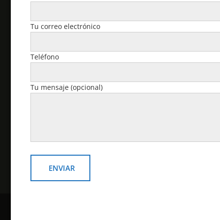
2021 Motorola Solutions, Inc. Todos los derechos
reservados.
Tu correo electrónico
Cuenta
Teléfono
Pedidos
Tu mensaje (opcional)
Descargas
Dirección
Detalles de la cuenta
Contraseña perdida