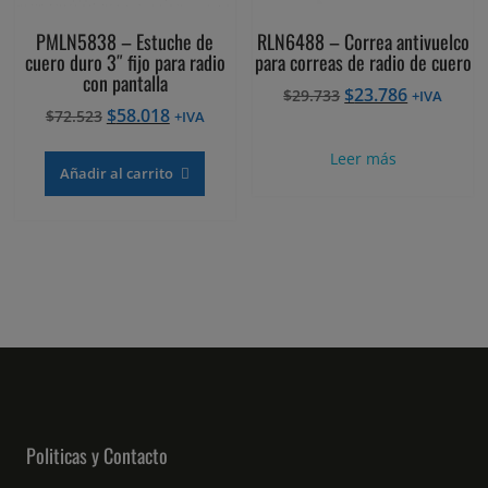
PMLN5838 – Estuche de
RLN6488 – Correa antivuelco
cuero duro 3″ fijo para radio
para correas de radio de cuero
con pantalla
El
El
$
23.786
$
29.733
+IVA
El
El
$
58.018
$
72.523
precio
precio
+IVA
precio
precio
original
actual
Leer más
original
actual
era:
es:
Añadir al carrito
era:
es:
$29.733.
$23.786.
$72.523.
$58.018.
Politicas y Contacto