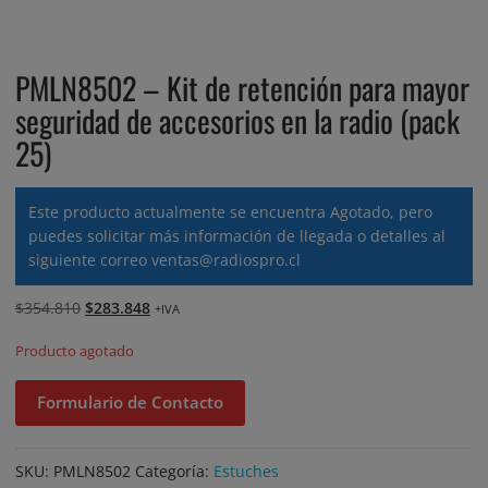
PMLN8502 – Kit de retención para mayor
seguridad de accesorios en la radio (pack
25)
Este producto actualmente se encuentra Agotado, pero
puedes solicitar más información de llegada o detalles al
siguiente correo
ventas@radiospro.cl
El
El
$
354.810
$
283.848
+IVA
precio
precio
Producto agotado
original
actual
era:
es:
Formulario de Contacto
$354.810.
$283.848.
SKU:
PMLN8502
Categoría:
Estuches