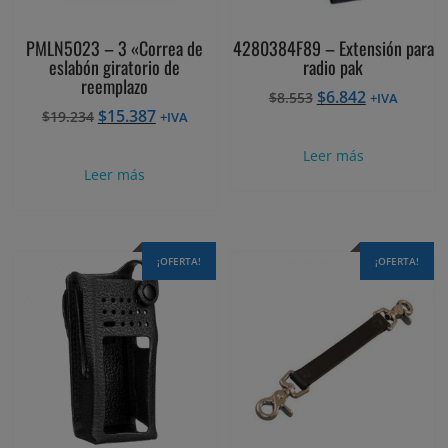
PMLN5023 – 3 «Correa de
4280384F89 – Extensión para
eslabón giratorio de
radio pak
reemplazo
El
El
$
6.842
$
8.553
+IVA
El
El
$
15.387
$
19.234
precio
precio
+IVA
precio
precio
original
actual
Leer más
original
actual
era:
es:
Leer más
era:
es:
$8.553.
$6.842.
$19.234.
$15.387.
¡OFERTA!
¡OFERTA!