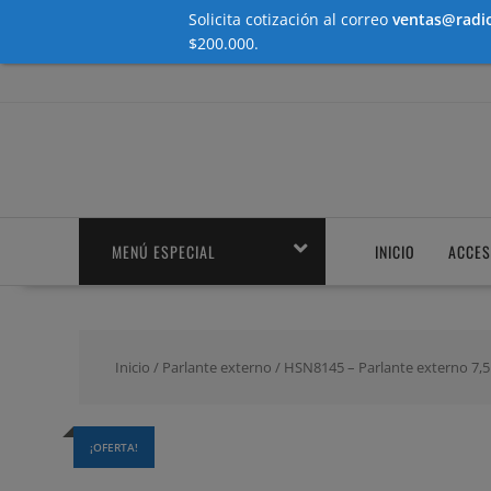
Solicita cotización al correo
ventas@radio
$200.000.
Saltar
contenido
MENÚ ESPECIAL
INICIO
ACCES
Inicio
/
Parlante externo
/ HSN8145 – Parlante externo 7,
¡OFERTA!