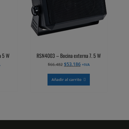
a 5 W
RSN4003 – Bocina externa 7. 5 W
El
El
$
53.186
$
66.482
A
+IVA
cio
precio
precio
al
original
actual
Añadir al carrito
era:
es:
607.
$66.482.
$53.186.