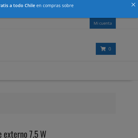
atis a todo Chile
en compras sobre
Mi cuenta
0
 externo 7,5 W