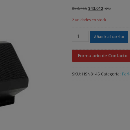
El
El
$
53.765
$
43.012
+IVA
precio
precio
2 unidades en stock
original
actual
era:
es:
HSN8145
$53.765.
$43.012.
Añadir al carrito
-
Parlante
externo
Formulario de Contacto
7,5
W
cantidad
SKU:
HSN8145
Categoría:
Parl