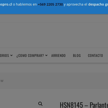
spro.cl
o hablemos en
+569 2205 2730
y aprovecha el
despacho gr
ORIOS
¿COMO COMPRAR?
ARRIENDO
BLOG
CONTACTO
5 W
HSN8145 – Parlante