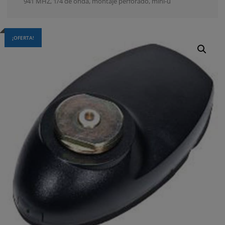
941 MHZ, 1/4 de onda, montaje perforado, mini-u
¡OFERTA!