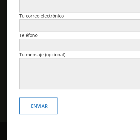
2021 Motorola Solutions, Inc. Todos los derechos
reservados.
Tu correo electrónico
Cuenta
Teléfono
Pedidos
Tu mensaje (opcional)
Descargas
Dirección
Detalles de la cuenta
Contraseña perdida
Copyright © todos los derechos reservados