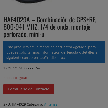
HAF4029A – Combinación de GPS+RF,
806-941 MHZ, 1/4 de onda, montaje
perforado, mini-u
Este producto actualmente se encuentra Agotado, pero
puedes solicitar más información de llegada o detalles al
siguiente correo
ventas@radiospro.cl
El
El
$
229.721
$
183.777
+IVA
precio
precio
Producto agotado
original
actual
era:
es:
Formulario de Contacto
$229.721.
$183.777.
SKU:
HAF4029
Categoría:
Antenas