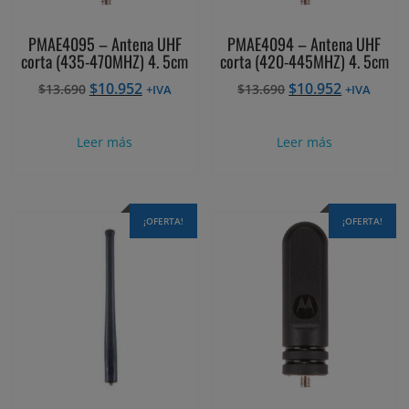
PMAE4095 – Antena UHF
PMAE4094 – Antena UHF
corta (435-470MHZ) 4. 5cm
corta (420-445MHZ) 4. 5cm
El
El
El
El
$
10.952
$
10.952
$
13.690
$
13.690
+IVA
+IVA
precio
precio
precio
precio
original
actual
original
actual
Leer más
Leer más
era:
es:
era:
es:
$13.690.
$10.952.
$13.690.
$10.952.
¡OFERTA!
¡OFERTA!