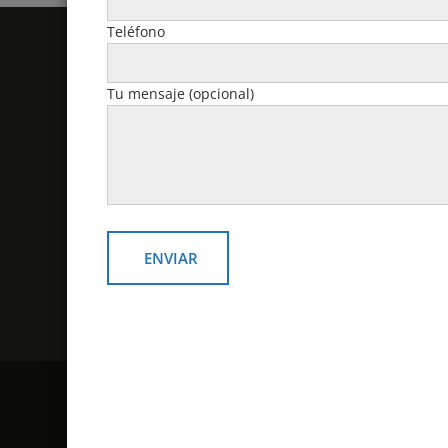
Teléfono
Politicas y Contacto
Tu mensaje (opcional)
email: v
Política de devoluciones y
reembolsos
Contacto
¿Como comprar?
Politicas de despacho