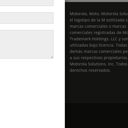
Motorola, Moto, Motorola Solut
el logotipo de la M estilizada 
marcas comerciales o marcas
comerciales registradas de Mo
entas@radiospro.cl
Trademark Holdings, LLC y so
utilizadas bajo licencia. Todas
demás marcas comerciales pe
a sus respectivos propietarios
Motorola Solutions, Inc. Todos
derechos reservados.