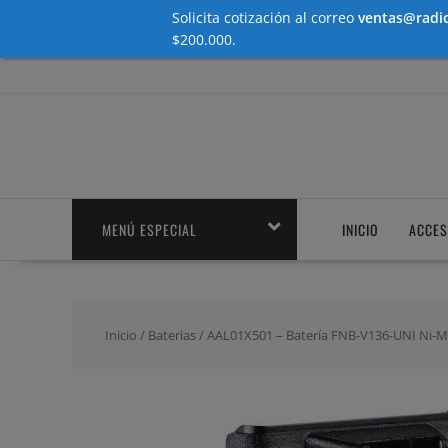
Solicita cotización al correo
ventas@radio
$200.000.
Saltar
contenido
MENÚ ESPECIAL
INICIO
ACCES
Inicio
/
Baterias
/ AAL01X501 – Batería FNB-V136-UNI Ni