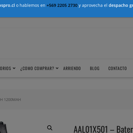
spro.cl
o hablemos en
+569 2205 2730
y aprovecha el
despacho gr
ORIOS
¿COMO COMPRAR?
ARRIENDO
BLOG
CONTACTO
-MH 1200MAH
AAL01X501 – Bate