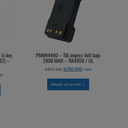
Li-Ion,
PMNN4490 – TIA impres Volt bajo
67) –
2900 MAH – TIA4950 / UL
El
El
$
296.900
$
371.125
+IVA
precio
precio
VA
ecio
original
actual
Añadir al carrito
tual
era:
es:
$371.125.
$296.900.
88.536.