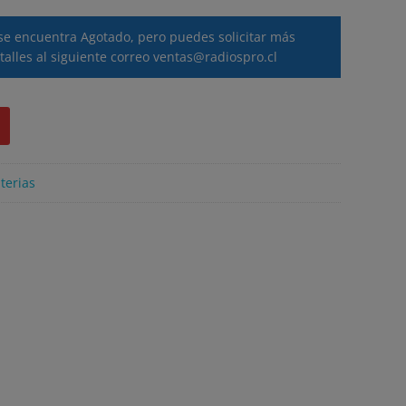
se encuentra Agotado, pero puedes solicitar más
talles al siguiente correo
ventas@radiospro.cl
terias