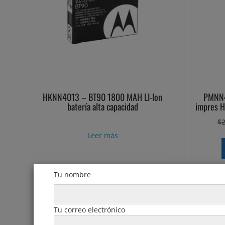
HKNN4013 – BT90 1800 MAH LI-Ion
PMNN4
batería alta capacidad
impres H
$
Leer más
Tu nombre
Tu correo electrónico