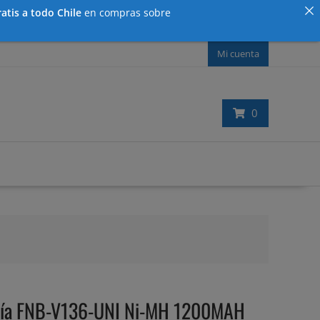
atis a todo Chile
en compras sobre
Mi cuenta
0
ría FNB-V136-UNI Ni-MH 1200MAH