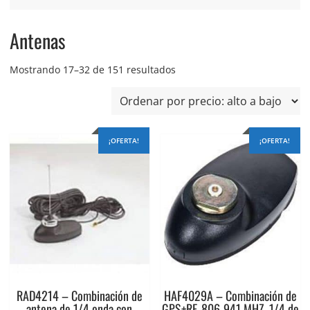
Antenas
Ordenado
Mostrando 17–32 de 151 resultados
por
precio:
alto
a
¡OFERTA!
¡OFERTA!
bajo
RAD4214 – Combinación de
HAF4029A – Combinación de
antena de 1/4 onda con
GPS+RF, 806-941 MHZ, 1/4 de