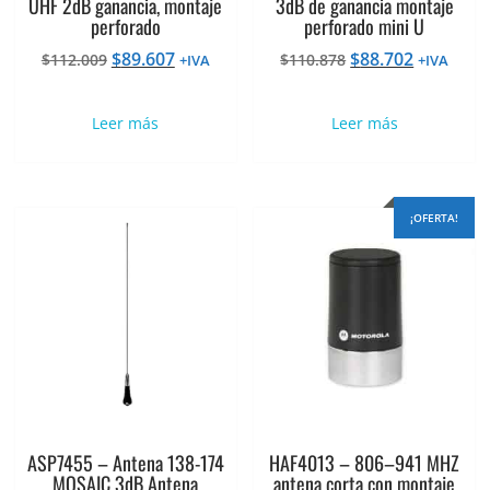
UHF 2dB ganancia, montaje
3dB de ganancia montaje
perforado
perforado mini U
El
El
El
El
$
89.607
$
88.702
$
112.009
$
110.878
+IVA
+IVA
precio
precio
precio
precio
original
actual
original
actual
Leer más
Leer más
era:
es:
era:
es:
$112.009.
$89.607.
$110.878.
$88.702.
¡OFERTA!
ASP7455 – Antena 138-174
HAF4013 – 806–941 MHZ
MOSAIC 3dB Antena
antena corta con montaje