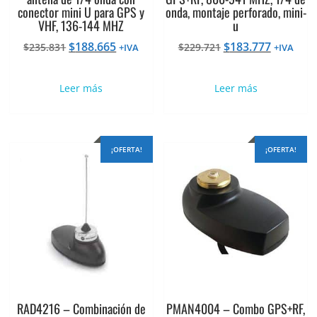
conector mini U para GPS y
onda, montaje perforado, mini-
VHF, 136-144 MHZ
u
El
El
El
El
$
188.665
$
183.777
$
235.831
$
229.721
+IVA
+IVA
precio
precio
precio
precio
original
actual
original
actual
Leer más
Leer más
era:
es:
era:
es:
$235.831.
$188.665.
$229.721.
$183.777
¡OFERTA!
¡OFERTA!
RAD4216 – Combinación de
PMAN4004 – Combo GPS+RF,