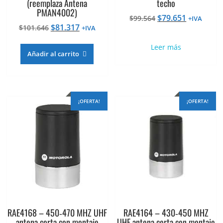
(reemplaza Antena
techo
PMAN4002)
El
El
$
79.651
$
99.564
+IVA
El
El
$
81.317
$
101.646
precio
precio
+IVA
precio
precio
original
actual
Leer más
original
actual
era:
es:
Añadir al carrito
era:
es:
$99.564.
$79.651.
$101.646.
$81.317.
¡OFERTA!
¡OFERTA!
RAE4168 – 450‐470 MHZ UHF
RAE4164 – 430‐450 MHZ
antena corta con montaje
UHF antena corta con montaje