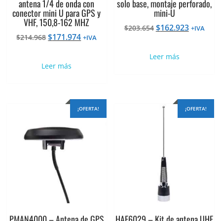
antena 1/4 de onda con
solo base, montaje perforado,
conector mini U para GPS y
mini-U
VHF, 150,8-162 MHZ
El
El
$
162.923
$
203.654
+IVA
El
El
$
171.974
$
214.968
precio
precio
+IVA
precio
precio
original
actual
Leer más
original
actual
era:
es:
Leer más
era:
es:
$203.654.
$162.923
$214.968.
$171.974.
¡OFERTA!
¡OFERTA!
PMAN4000 – Antena de GPS
HAE6029 – Kit de antena UHF