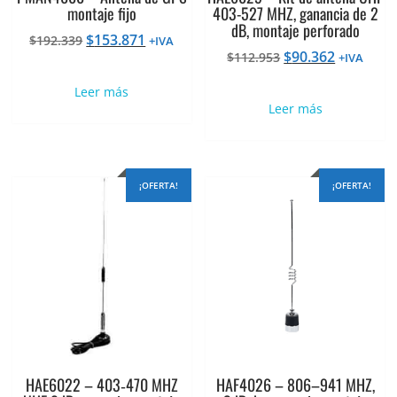
montaje fijo
403-527 MHZ, ganancia de 2
dB, montaje perforado
El
El
$
153.871
$
192.339
+IVA
El
El
$
90.362
precio
precio
$
112.953
+IVA
precio
precio
original
actual
Leer más
original
actual
era:
es:
Leer más
era:
es:
$192.339.
$153.871.
$112.953.
$90.362.
¡OFERTA!
¡OFERTA!
HAE6022 – 403‐470 MHZ
HAF4026 – 806–941 MHZ,