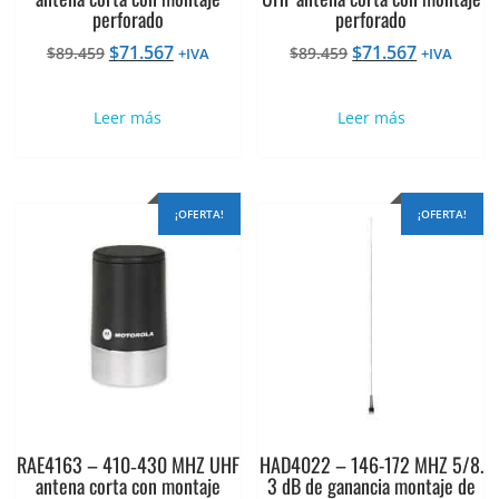
perforado
perforado
El
El
El
El
$
71.567
$
71.567
$
89.459
$
89.459
+IVA
+IVA
precio
precio
precio
precio
original
actual
original
actual
Leer más
Leer más
era:
es:
era:
es:
$89.459.
$71.567.
$89.459.
$71.567.
¡OFERTA!
¡OFERTA!
RAE4163 – 410‐430 MHZ UHF
HAD4022 – 146-172 MHZ 5/8.
antena corta con montaje
3 dB de ganancia montaje de