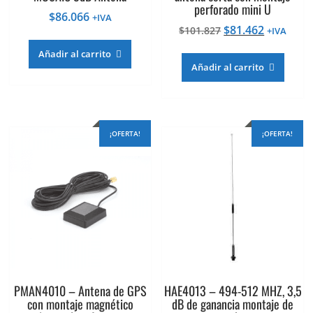
perforado mini U
$
86.066
+IVA
El
El
$
81.462
$
101.827
+IVA
precio
precio
Añadir al carrito
original
actual
Añadir al carrito
era:
es:
$101.827.
$81.462.
¡OFERTA!
¡OFERTA!
PMAN4010 – Antena de GPS
HAE4013 – 494-512 MHZ, 3,5
con montaje magnético
dB de ganancia montaje de