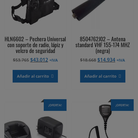
HLN6602 – Pechera Universal
8504762J02 – Antena
con soporte de radio, lápiz y
standard VHF 155-174 MHZ
velcro de seguridad
(negra)
El
El
El
El
$
43.012
$
14.934
$
53.765
$
18.668
+IVA
+IVA
precio
precio
precio
precio
original
actual
original
actual
Añadir al carrito
Añadir al carrito
era:
es:
era:
es:
$53.765.
$43.012.
$18.668.
$14.934.
¡OFERTA!
¡OFERTA!