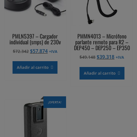
PMLN5397 – Cargador
PMMN4013 – Micrófono
individual (smps) de 230v
parlante remoto para R2 –
DEP450 – DEP250 – EP350
El
El
$
57.874
$
72.342
+IVA
El
El
$
39.318
precio
precio
$
49.148
+IVA
precio
precio
original
actual
Añadir al carrito
original
actual
era:
es:
Añadir al carrito
era:
es:
$72.342.
$57.874.
$49.148.
$39.318.
¡OFERTA!