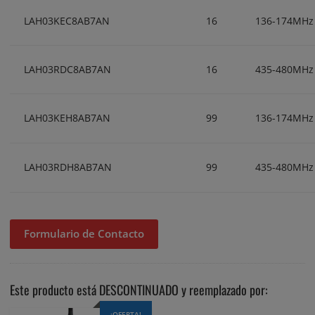
LAH03KEC8AB7AN
16
136-174MHz
LAH03RDC8AB7AN
16
435-480MHz
LAH03KEH8AB7AN
99
136-174MHz
LAH03RDH8AB7AN
99
435-480MHz
Formulario de Contacto
Este producto está DESCONTINUADO y reemplazado por:
¡OFERTA!