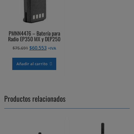
PMNN4476 – Batería para
Radio EP350 MX y DEP250
El
El
$
60.553
$
75.691
+IVA
precio
precio
original
actual
Añadir al carrito
era:
es:
$75.691.
$60.553.
Productos relacionados