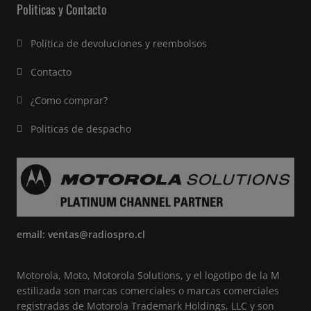
Politicas y Contacto
de
producto
Política de devoluciones y reembolsos
Contacto
¿Como comprar?
Politicas de despacho
email: ventas@radiospro.cl
Motorola, Moto, Motorola Solutions, y el logotipo de la M
estilizada son marcas comerciales o marcas comerciales
registradas de Motorola Trademark Holdings, LLC y son