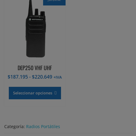
DEP250 VHF UHF
Rango
$
187.195
-
$
220.649
+IVA
de
Este
precios:
producto
Seleccionar opciones
desde
tiene
$187.195
múltiples
hasta
variantes.
$220.649
Las
opciones
Categoría:
Radios Portátiles
se