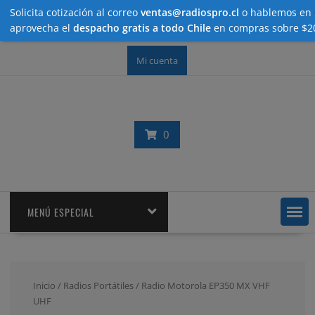
Solicita cotización al correo
ventas@radiospro.cl
o hablemos en
aprovecha el
despacho gratis a todo Chile
en compras sobre $2
Saltar
Mi cuenta
contenido
0
MENÚ ESPECIAL
Inicio
/
Radios Portátiles
/ Radio Motorola EP350 MX VHF
UHF