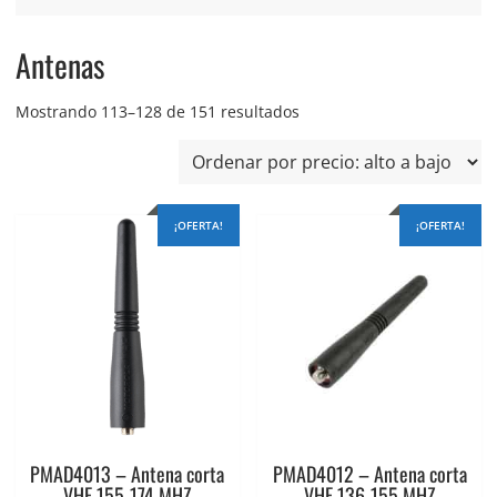
Antenas
Ordenado
Mostrando 113–128 de 151 resultados
por
precio:
alto
a
¡OFERTA!
¡OFERTA!
bajo
PMAD4013 – Antena corta
PMAD4012 – Antena corta
VHF 155-174 MHZ
VHF 136-155 MHZ