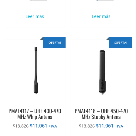
precio
precio
precio
precio
original
actual
original
actual
Leer más
Leer más
era:
es:
era:
es:
$13.984.
$11.187.
$13.826.
$11.061.
¡OFERTA!
¡OFERTA!
PMAE4117 – UHF 400-470
PMAE4118 – UHF 450-470
MHz Whip Antena
MHz Stubby Antena
El
El
El
El
$
11.061
$
11.061
$
13.826
$
13.826
+IVA
+IVA
precio
precio
precio
precio