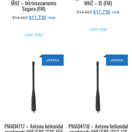
MHZ – Intrínsecamente
MHZ – IS (FM)
Segura (FM)
El
El
$
11.730
$
14.663
+IVA
El
El
$
11.730
$
14.663
precio
precio
+IVA
precio
precio
original
actual
Leer más
original
actual
era:
es:
Leer más
era:
es:
$14.663.
$11.730.
$14.663.
$11.730.
¡OFERTA!
¡OFERTA!
PMAD4117 – Antena helicoidal
PMAD4118 – Antena helicoidal
combinada VHF/GPS (136-155
combinada VHF/GPS (152-174