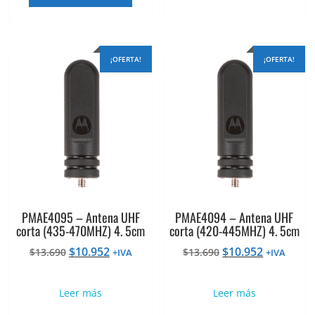
era:
es:
era:
es:
$13.826.
$11.061.
$13.826.
$11.061.
¡OFERTA!
¡OFERTA!
PMAE4095 – Antena UHF
PMAE4094 – Antena UHF
corta (435-470MHZ) 4. 5cm
corta (420-445MHZ) 4. 5cm
El
El
El
El
$
10.952
$
10.952
$
13.690
$
13.690
+IVA
+IVA
precio
precio
precio
precio
original
actual
original
actual
Leer más
Leer más
era:
es:
era:
es:
$13.690.
$10.952.
$13.690.
$10.952.