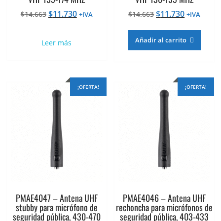
El
El
El
El
$
11.730
$
11.730
$
14.663
$
14.663
+IVA
+IVA
precio
precio
precio
precio
original
actual
original
actual
Añadir al carrito
Leer más
era:
es:
era:
es:
$14.663.
$11.730.
$14.663.
$11.730.
¡OFERTA!
¡OFERTA!
PMAE4047 – Antena UHF
PMAE4046 – Antena UHF
stubby para micrófono de
rechoncha para micrófonos de
seguridad pública, 430-470
seguridad pública, 403-433