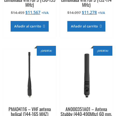
MHz)
MHz)
El
El
El
El
$
11.567
$
11.278
$
14.459
$
14.097
+IVA
+IVA
precio
precio
precio
precio
original
actual
original
actual
Añadir al carrito
Añadir al carrito
era:
es:
era:
es:
$14.459.
$11.567.
$14.097.
$11.278.
¡OFERTA!
¡OFERTA!
PMAD4116 – VHF antena
AN000351A01 – Antena
helical (144-165 MHZ)
Stubby (440-490Mhz) 60 mm.