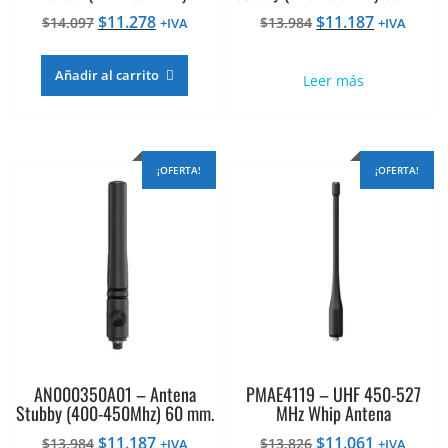
El
El
El
El
$
11.278
$
11.187
$
14.097
$
13.984
+IVA
+IVA
precio
precio
precio
precio
original
actual
original
actual
Añadir al carrito
Leer más
era:
es:
era:
es:
$14.097.
$11.278.
$13.984.
$11.187.
¡OFERTA!
¡OFERTA!
AN000350A01 – Antena
PMAE4119 – UHF 450-527
Stubby (400-450Mhz) 60 mm.
MHz Whip Antena
El
El
El
El
$
11.187
$
11.061
$
13.984
$
13.826
+IVA
+IVA