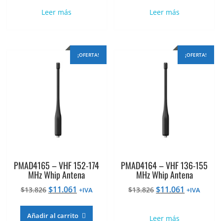
original
actual
original
actual
Leer más
Leer más
era:
es:
era:
es:
$13.826.
$11.061.
$13.826.
$11.061.
¡OFERTA!
¡OFERTA!
PMAD4165 – VHF 152-174
PMAD4164 – VHF 136-155
MHz Whip Antena
MHz Whip Antena
El
El
El
El
$
11.061
$
11.061
$
13.826
$
13.826
+IVA
+IVA
precio
precio
precio
precio
original
actual
original
actual
Añadir al carrito
Leer más