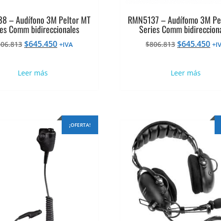
8 – Audífono 3M Peltor MT
RMN5137 – Audífomo 3M Pe
es Comm bidireccionales
Series Comm bidireccion
El
El
El
El
$
645.450
$
645.450
806.813
$
806.813
+IVA
+I
precio
precio
precio
pr
original
actual
original
ac
Leer más
Leer más
era:
es:
era:
es:
$806.813.
$645.450.
$806.813.
$6
¡OFERTA!