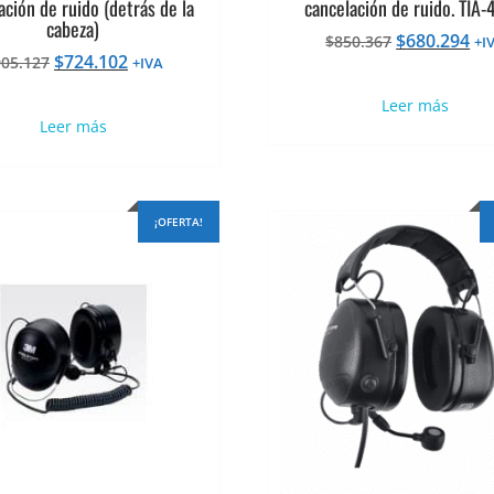
ación de ruido (detrás de la
cancelación de ruido. TIA
cabeza)
El
El
$
680.294
$
850.367
+I
El
El
$
724.102
905.127
precio
pr
+IVA
precio
precio
original
ac
Leer más
original
actual
era:
es:
Leer más
era:
es:
$850.367.
$6
$905.127.
$724.102.
¡OFERTA!