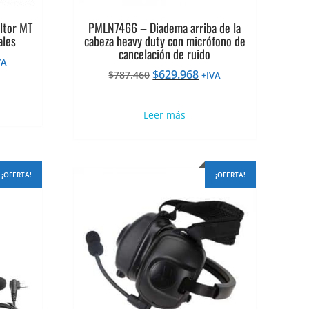
ltor MT
PMLN7466 – Diadema arriba de la
ales
cabeza heavy duty con micrófono de
cancelación de ruido
VA
El
El
$
629.968
ecio
$
787.460
+IVA
precio
precio
tual
original
actual
Leer más
era:
es:
45.450.
$787.460.
$629.968.
¡OFERTA!
¡OFERTA!