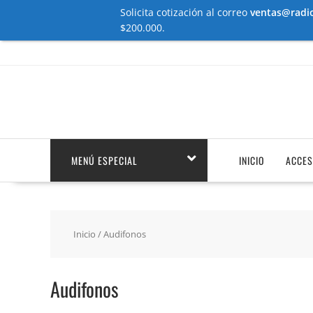
Solicita cotización al correo
ventas@radio
$200.000.
Saltar
contenido
MENÚ ESPECIAL
INICIO
ACCES
Inicio
/ Audifonos
Audifonos