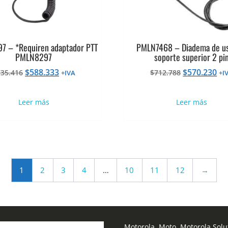
 – *Requiren adaptador PTT
PMLN7468 – Diadema de u
PMLN8297
soporte superior 2 pi
El
El
El
El
$
588.333
$
570.230
735.416
$
712.788
+IVA
+I
precio
precio
precio
pr
original
actual
original
ac
Leer más
Leer más
era:
es:
era:
es:
$735.416.
$588.333.
$712.788.
$5
1
2
3
4
…
10
11
12
→
Motorola, Moto, Motorola Solut