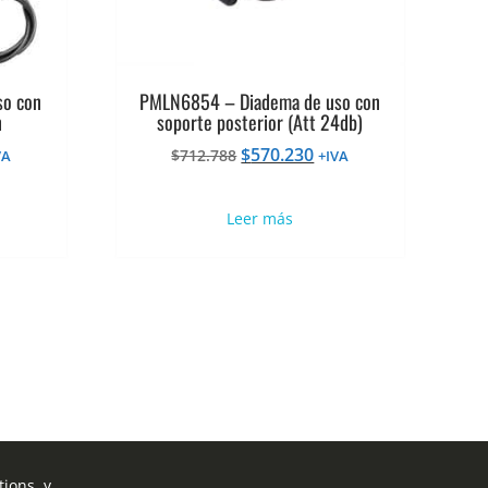
so con
PMLN6854 – Diadema de uso con
n
soporte posterior (Att 24db)
El
El
$
570.230
$
712.788
VA
+IVA
ecio
precio
precio
tual
original
actual
Leer más
era:
es:
70.230.
$712.788.
$570.230.
ions, y