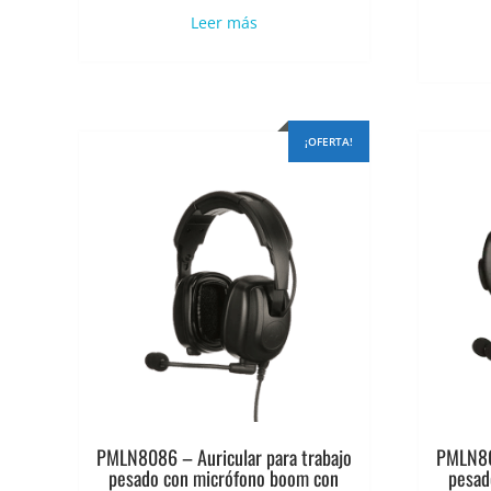
original
actual
Leer más
era:
es:
$1.125.331.
$900.265.
¡OFERTA!
PMLN8086 – Auricular para trabajo
PMLN808
pesado con micrófono boom con
pesad