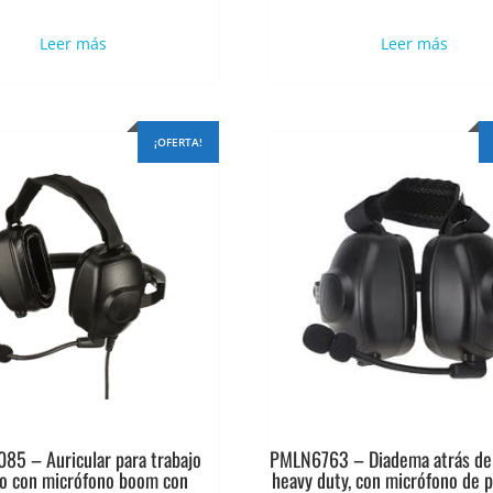
precio
precio
precio
pr
original
actual
original
ac
Leer más
Leer más
era:
es:
era:
es:
$1.075.291.
$860.233.
$977.537.
$7
¡OFERTA!
5 – Auricular para trabajo
PMLN6763 – Diadema atrás de 
o con micrófono boom con
heavy duty, con micrófono de 