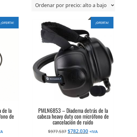
¡OFERTA!
¡OFERTA!
 de la
PMLN6853 – Diadema detrás de la
fono de
cabeza heavy duty con micrófono de
cancelación de ruido
El
El
$
782.030
$
977.537
VA
+IVA