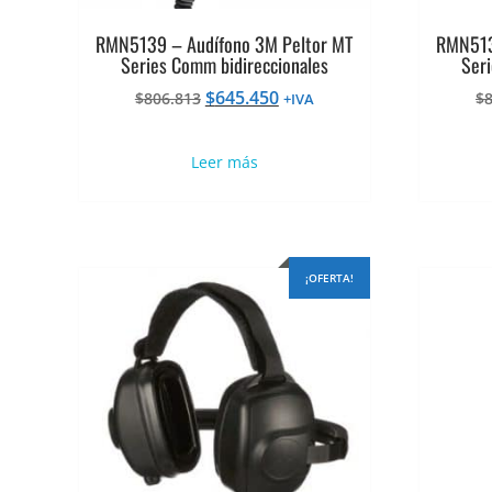
RMN5139 – Audífono 3M Peltor MT
RMN513
Series Comm bidireccionales
Seri
El
El
$
645.450
$
806.813
$
+IVA
precio
precio
original
actual
Leer más
era:
es:
$806.813.
$645.450.
¡OFERTA!