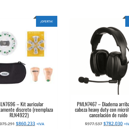
¡OFERTA!
LN7696 – Kit auricular
PMLN7467 – Diadema arriba
amente discreto (reemplaza
cabeza heavy duty con micró
RLN4922)
cancelación de ruido
El
El
El
El
$
860.233
$
782.030
.075.291
$
977.537
+IVA
+I