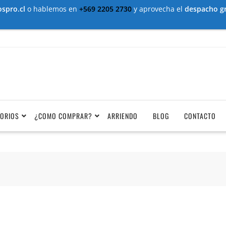
spro.cl
o hablemos en
+569 2205 2730
y aprovecha el
despacho gr
ORIOS
¿COMO COMPRAR?
ARRIENDO
BLOG
CONTACTO