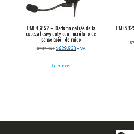
PMLN6852 – Diadema detrás de la
PMLN8297
cabeza heavy duty con micrófono de
cancelación de ruido
$
El
El
$
629.968
$
787.460
+IVA
precio
precio
original
actual
Leer más
era:
es:
$787.460.
$629.968.