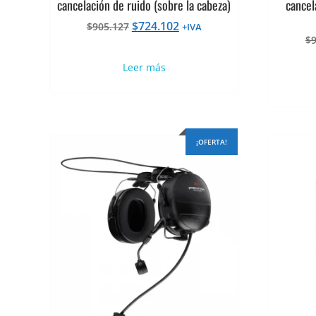
cancelación de ruido (sobre la cabeza)
cancel
El
El
$
724.102
$
905.127
+IVA
precio
precio
$
original
actual
Leer más
era:
es:
$905.127.
$724.102.
¡OFERTA!