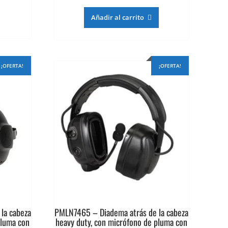
ecio
precio
precio
tual
original
actual
Añadir al carrito
era:
es:
82.030.
$977.537.
$782.030.
¡OFERTA!
¡OFERTA!
la cabeza
PMLN7465 – Diadema atrás de la cabeza
pluma con
heavy duty, con micrófono de pluma con