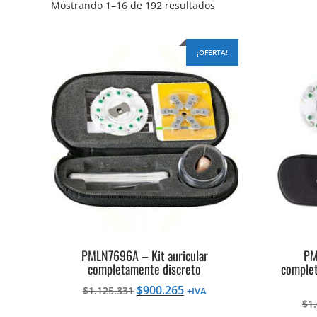
Ordenado
Mostrando 1–16 de 192 resultados
por
precio:
alto
¡OFERTA!
a
bajo
PMLN7696A – Kit auricular
PM
completamente discreto
complet
El
El
$
900.265
$
1.125.331
+IVA
precio
precio
$
1