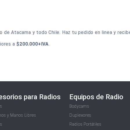
de Atacama y todo Chile. Haz tu pedido en linea y recibel
iores a
$200.000+IVA
.
esorios para Radios
Equipos de Radio
as
Bodycams
nos y Manos Libres
Duplexores
as
Radios Portátiles