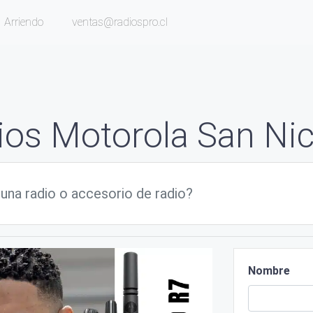
Arriendo
ventas@radiospro.cl
ios Motorola San Nic
Nombre