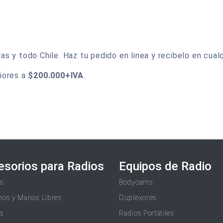
 y todo Chile. Haz tu pedido en linea y recibelo en cualq
iores a
$200.000+IVA
.
esorios para Radios
Equipos de Radio
as
Bodycams
nos y Manos Libres
Duplexores
as
Radios Portátiles