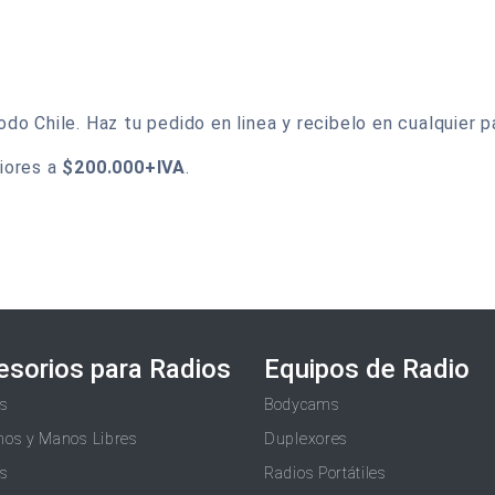
o Chile. Haz tu pedido en linea y recibelo en cualquier pa
iores a
$200.000+IVA
.
esorios para Radios
Equipos de Radio
as
Bodycams
nos y Manos Libres
Duplexores
as
Radios Portátiles