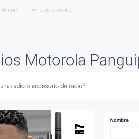
Arriendo
ventas@radiospro.cl
ios Motorola Panguip
Nombre