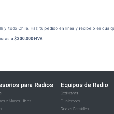
 y todo Chile. Haz tu pedido en linea y recibelo en cualqu
iores a
$200.000+IVA
.
esorios para Radios
Equipos de Radio
as
Bodycams
nos y Manos Libres
Duplexores
as
Radios Portátiles