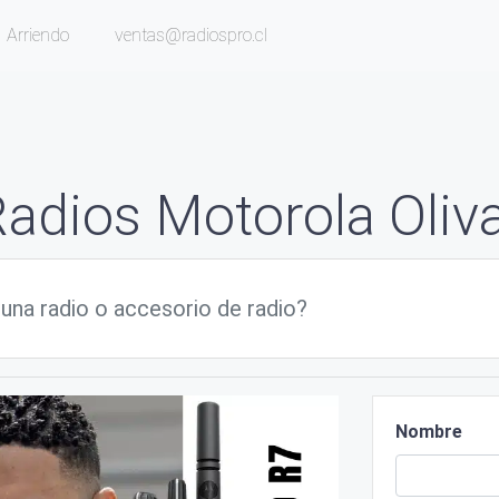
Arriendo
ventas@radiospro.cl
adios Motorola Oliv
Nombre