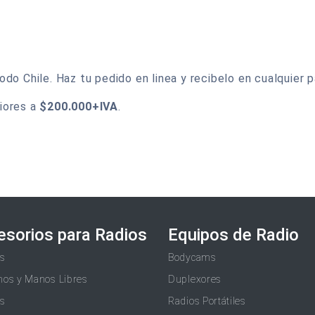
do Chile. Haz tu pedido en linea y recibelo en cualquier p
iores a
$200.000+IVA
.
esorios para Radios
Equipos de Radio
as
Bodycams
nos y Manos Libres
Duplexores
as
Radios Portátiles