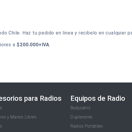
o Chile. Haz tu pedido en linea y recibelo en cualquier pa
iores a
$200.000+IVA
.
esorios para Radios
Equipos de Radio
as
Bodycams
nos y Manos Libres
Duplexores
as
Radios Portátiles