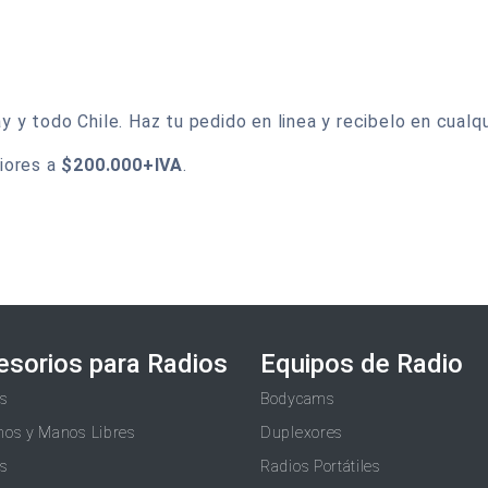
 todo Chile. Haz tu pedido en linea y recibelo en cualqui
iores a
$200.000+IVA
.
esorios para Radios
Equipos de Radio
as
Bodycams
nos y Manos Libres
Duplexores
as
Radios Portátiles