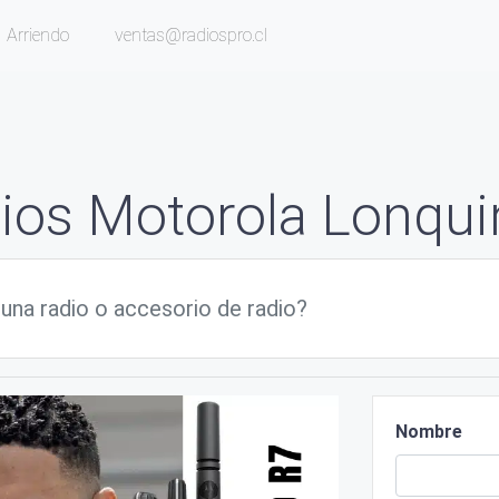
Arriendo
ventas@radiospro.cl
ios Motorola Lonqu
Nombre