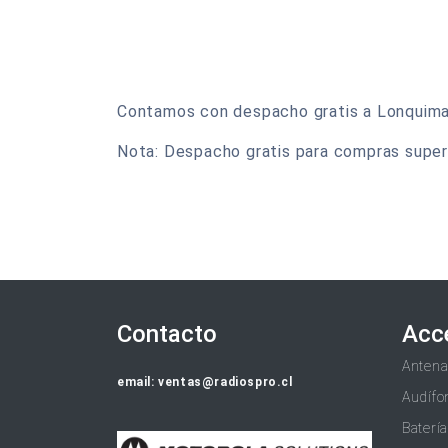
Contamos con despacho gratis a Lonquimay y
Nota: Despacho gratis para compras super
Contacto
Acc
Anten
email: ventas@radiospro.cl
Audífo
Baterí