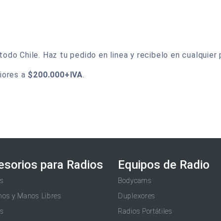
o Chile. Haz tu pedido en linea y recibelo en cualquier p
iores a
$200.000+IVA
.
esorios para Radios
Equipos de Radio
as
Bodycams
nos y Manos Libres
Duplexores
as
Radios Portátiles