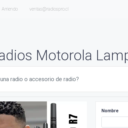
Arriendo
ventas@radiospro.cl
adios Motorola Lam
Nombre