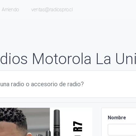
Arriendo
ventas@radiospro.cl
dios Motorola La Un
Nombre