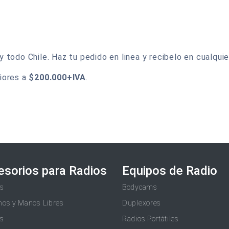
todo Chile. Haz tu pedido en linea y recibelo en cualquier
iores a
$200.000+IVA
.
esorios para Radios
Equipos de Radio
as
Bodycams
nos y Manos Libres
Duplexores
as
Radios Portátiles