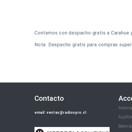
Contamos con despacho gratis a Carahue y t
Nota: Despacho gratis para compras super
Contacto
Acc
Anten
email: ventas@radiospro.cl
Audífo
Baterí