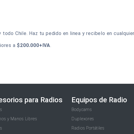
odo Chile. Haz tu pedido en linea y recibelo en cualquier
iores a
$200.000+IVA
.
esorios para Radios
Equipos de Radio
as
Bodycams
nos y Manos Libres
Duplexores
as
Radios Portátiles