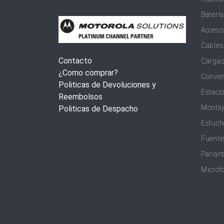
Baterí
Acceso
Cables
Contacto
Carga
¿Como comprar?
Conver
Politicas de Devoluciones y
Estaci
Reembolsos
Montaj
Politicas de Despacho
Estuch
Fuente
Parlan
Micróf