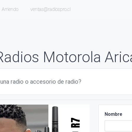
Arriendo
ventas@radiospro.cl
Radios Motorola Aric
Nombre