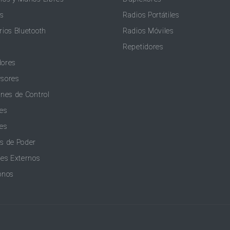
as
Radios Portátiles
rios Bluetooth
Radios Móviles
Repetidores
dores
sores
ones de Control
es
es
s de Poder
tes Externos
onos