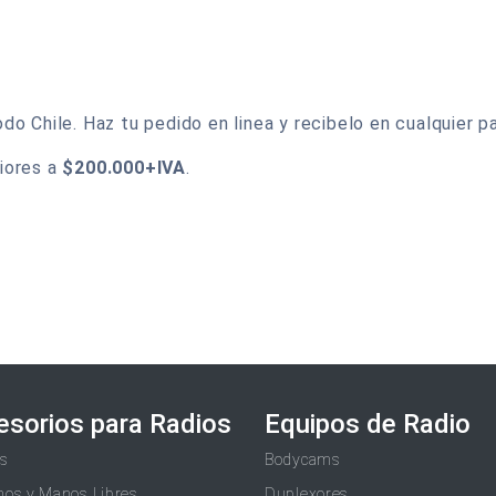
o Chile. Haz tu pedido en linea y recibelo en cualquier pa
iores a
$200.000+IVA
.
esorios para Radios
Equipos de Radio
as
Bodycams
nos y Manos Libres
Duplexores