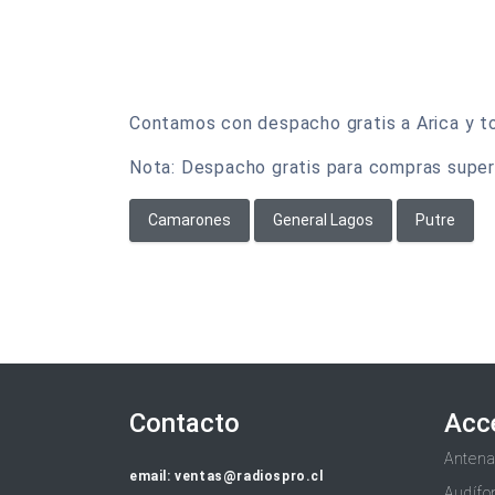
Contamos con despacho gratis a Arica y tod
Nota: Despacho gratis para compras super
Camarones
General Lagos
Putre
Contacto
Acc
Anten
email: ventas@radiospro.cl
Audífo