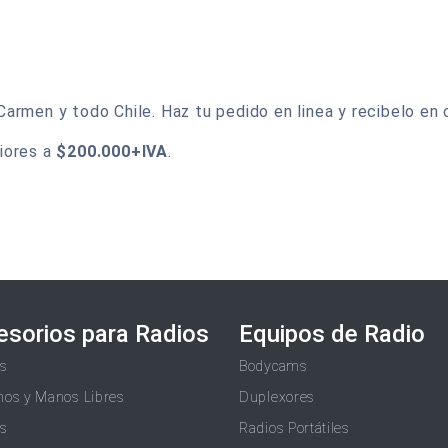
rmen y todo Chile. Haz tu pedido en linea y recibelo en c
iores a
$200.000+IVA
.
esorios para Radios
Equipos de Radio
as
Bodycams
nos y Manos Libres
Duplexores
as
Radios Portátiles