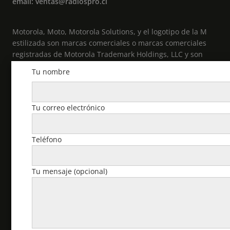
email: ventas@radiospro.cl
Motorola, Moto, Motorola Solutions, y el logotipo de la M
estilizada son marcas comerciales o marcas comerciales
registradas de Motorola Trademark Holdings, LLC y son
utilizadas bajo licencia. Todas las demás marcas
Tu nombre
comerciales pertenecen a sus respectivos propietarios. ©
2021 Motorola Solutions, Inc. Todos los derechos
reservados.
Tu correo electrónico
Cuenta
Teléfono
Pedidos
Tu mensaje (opcional)
Descargas
Dirección
Detalles de la cuenta