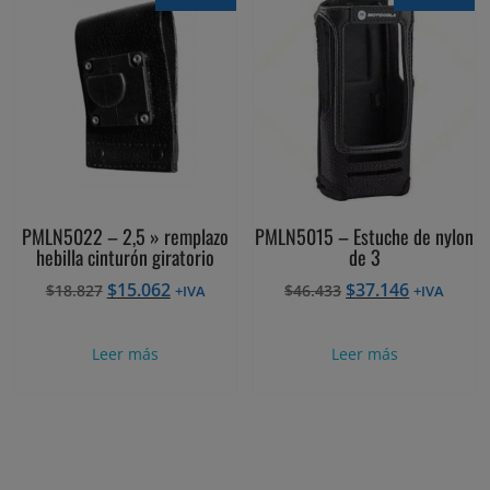
PMLN5022 – 2,5 » remplazo
PMLN5015 – Estuche de nylon
hebilla cinturón giratorio
de 3
El
El
El
El
$
15.062
$
37.146
$
18.827
$
46.433
+IVA
+IVA
precio
precio
precio
precio
original
actual
original
actual
Leer más
Leer más
era:
es:
era:
es:
$18.827.
$15.062.
$46.433.
$37.146.