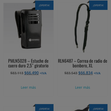
¡OFERTA!
¡OFERTA!
PMLN5028 – Estuche de
RLN6487 – Correa de radio de
cuero duro 2,5″ giratorio
bombero, XL
El
El
El
El
$
66.490
$
66.834
$
83.113
$
83.543
+IVA
+IVA
precio
precio
precio
precio
original
actual
original
actual
Leer más
Leer más
era:
es:
era:
es:
$83.113.
$66.490.
$83.543.
$66.834.
¡OFERTA!
¡OFERTA!