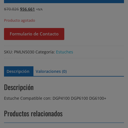
El
El
$
70.826
$
56.661
+IVA
precio
precio
Producto agotado
original
actual
era:
es:
Formulario de Contacto
$70.826.
$56.661.
SKU:
PMLN5030
Categoría:
Estuches
Descripción
Valoraciones (0)
Descripción
Estuche Compatible con: DGP4100 DGP6100 DG6100+
Productos relacionados