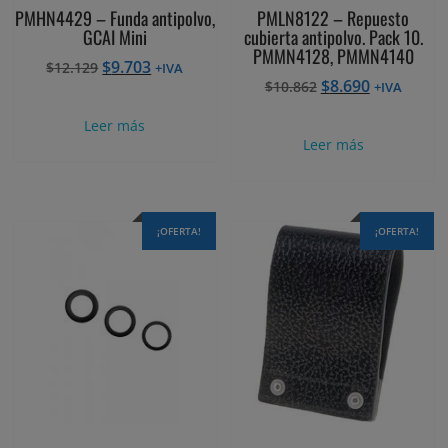
PMHN4429 – Funda antipolvo,
PMLN8122 – Repuesto
GCAI Mini
cubierta antipolvo. Pack 10.
PMMN4128, PMMN4140
El
El
$
9.703
$
12.129
+IVA
El
El
$
8.690
precio
precio
$
10.862
+IVA
precio
precio
original
actual
Leer más
original
actual
era:
es:
Leer más
era:
es:
$12.129.
$9.703.
$10.862.
$8.690.
¡OFERTA!
¡OFERTA!