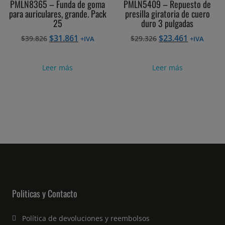
PMLN8365 – Funda de goma
PMLN5409 – Repuesto de
para auriculares, grande. Pack
presilla giratoria de cuero
25
duro 3 pulgadas
El
El
El
El
$
31.861
$
23.461
$
39.826
$
29.326
+IVA
+IVA
precio
precio
precio
precio
original
actual
original
actual
Leer más
Leer más
era:
es:
era:
es:
$39.826.
$31.861.
$29.326.
$23.461.
Politicas y Contacto
Política de devoluciones y reembolsos