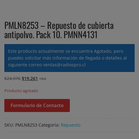
PMLN8253 – Repuesto de cubierta
antipolvo. Pack 10. PMNN4131
Este producto actualmente se encuentra Agotado, pero
puedes solicitar más información de llegada o detalles al
siguiente correo
ventas@radiospro.cl
El
El
$
24.076
$
19.261
+IVA
precio
precio
Producto agotado
original
actual
era:
es:
Formulario de Contacto
$24.076.
$19.261.
SKU:
PMLN8253
Categoría:
Repuesto