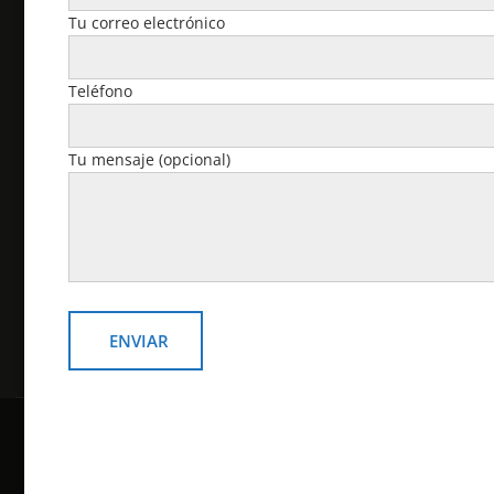
reservados.
Tu correo electrónico
Cuenta
Teléfono
Pedidos
Tu mensaje (opcional)
Descargas
Dirección
Detalles de la cuenta
Contraseña perdida
Copyright © todos los derechos reservados
Online Shop por
Acme Themes