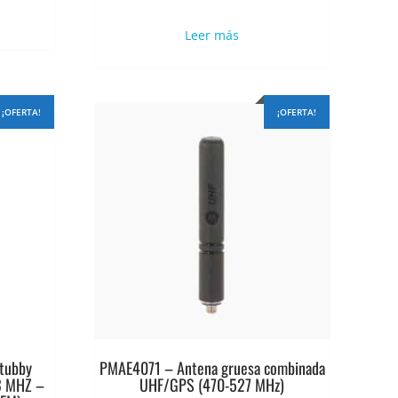
precio
precio
al
original
actual
Leer más
era:
es:
139.
$16.111.
$12.889.
¡OFERTA!
¡OFERTA!
tubby
PMAE4071 – Antena gruesa combinada
3 MHZ –
UHF/GPS (470-527 MHz)