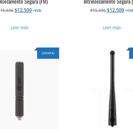
ínsecamente Segura (FM)
Intrínsecamente Segura 
El
El
El
El
$
12.509
$
12.509
$
15.636
$
15.636
+IVA
+IV
precio
precio
precio
pre
original
actual
original
actu
Leer más
Leer más
era:
es:
era:
es:
$15.636.
$12.509.
$15.636.
$12.
¡OFERTA!