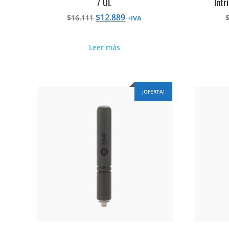
/ UL
Intr
El
El
$
12.889
$
16.111
+IVA
precio
precio
original
actual
Leer más
era:
es:
$16.111.
$12.889.
¡OFERTA!