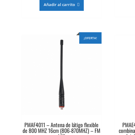
original
actual
Añadir al carrito
era:
es:
$16.519.
$13.215.
¡OFERTA!
PMAF4011 – Antena de látigo flexible
PMAE4
de 800 MHZ 16cm (806-870MHZ) – FM
combina