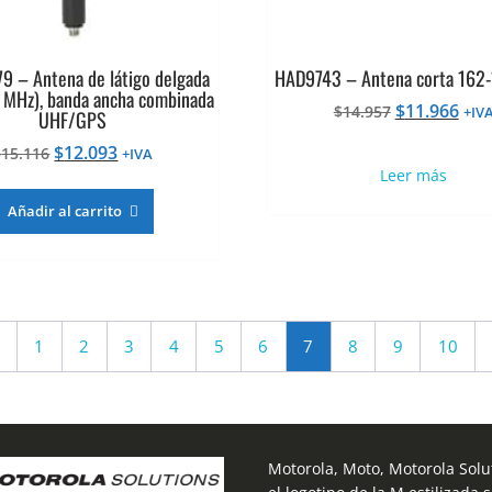
 – Antena de látigo delgada
HAD9743 – Antena corta 162
 MHz), banda ancha combinada
El
El
$
11.966
$
14.957
+IV
UHF/GPS
precio
pre
El
El
$
12.093
$
15.116
+IVA
original
actu
precio
precio
Leer más
era:
es:
original
actual
$14.957.
$11.
Añadir al carrito
era:
es:
$15.116.
$12.093.
1
2
3
4
5
6
7
8
9
10
Motorola, Moto, Motorola Solut