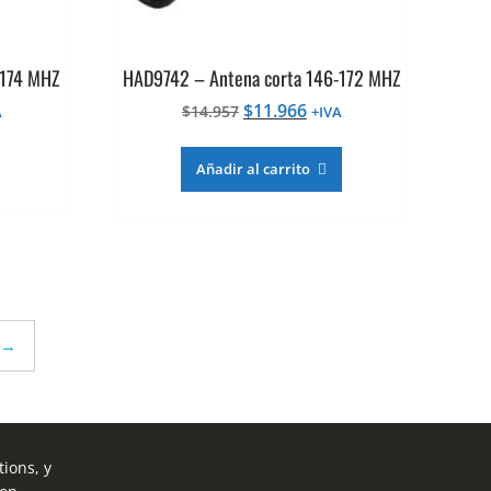
-174 MHZ
HAD9742 – Antena corta 146-172 MHZ
El
El
$
11.966
$
14.957
A
+IVA
cio
precio
precio
al
original
actual
Añadir al carrito
era:
es:
966.
$14.957.
$11.966.
→
ions, y