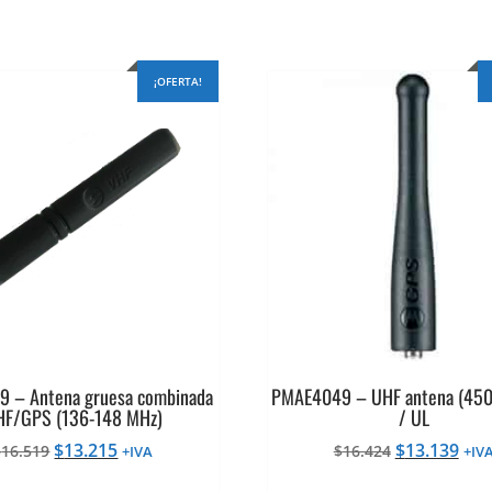
¡OFERTA!
 – Antena gruesa combinada
PMAE4049 – UHF antena (450
HF/GPS (136-148 MHz)
/ UL
El
El
El
El
$
13.215
$
13.139
$
16.519
$
16.424
+IVA
+IV
precio
precio
precio
pre