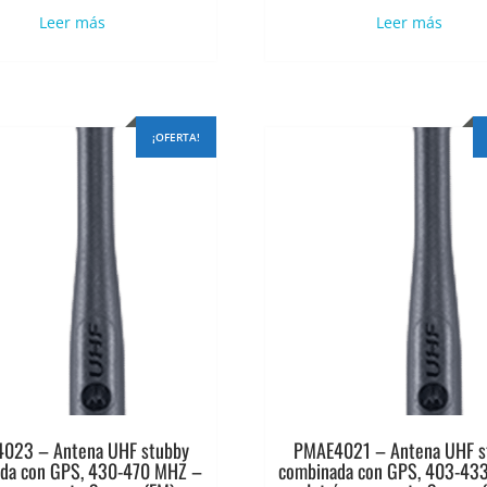
original
actual
original
actu
Leer más
Leer más
era:
es:
era:
es:
$16.519.
$13.215.
$16.424.
$13.
¡OFERTA!
023 – Antena UHF stubby
PMAE4021 – Antena UHF s
da con GPS, 430-470 MHZ –
combinada con GPS, 403-43