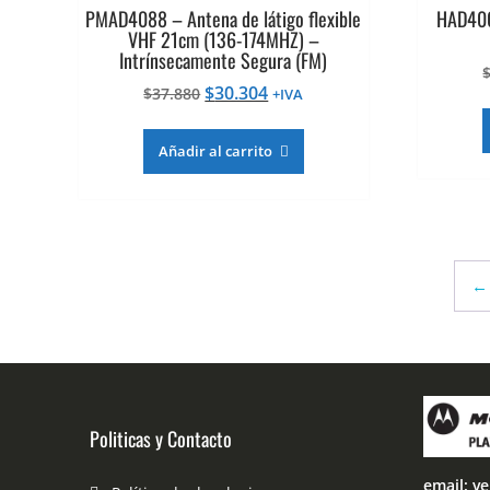
PMAD4088 – Antena de látigo flexible
HAD400
VHF 21cm (136-174MHZ) –
Intrínsecamente Segura (FM)
El
El
$
30.304
$
37.880
+IVA
precio
precio
original
actual
Añadir al carrito
era:
es:
$37.880.
$30.304.
←
Politicas y Contacto
email: v