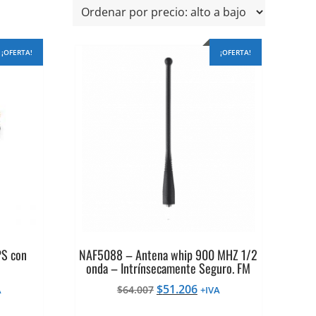
¡OFERTA!
¡OFERTA!
S con
NAF5088 – Antena whip 900 MHZ 1/2
onda – Intrínsecamente Seguro. FM
El
El
$
51.206
$
64.007
A
+IVA
cio
precio
precio