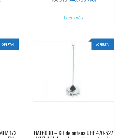
cio
precio
precio
al
original
actual
Leer más
era:
es:
730.
$50.913.
$40.730.
¡OFERTA!
¡OFERTA!
 MHZ 1/2
HAE6030 – Kit de antena UHF 470-527