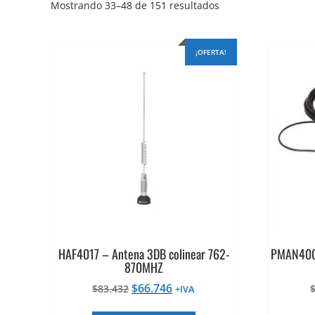
Ordenado
Mostrando 33–48 de 151 resultados
por
precio:
alto
¡OFERTA!
a
bajo
HAF4017 – Antena 3DB colinear 762-
PMAN4001
870MHZ
El
El
$
66.746
$
83.432
+IVA
precio
precio