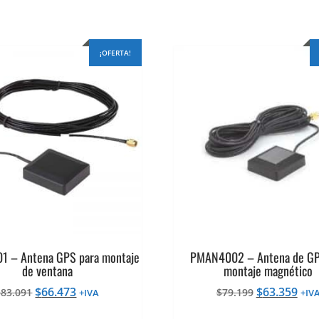
¡OFERTA!
 – Antena GPS para montaje
PMAN4002 – Antena de GP
de ventana
montaje magnético
El
El
El
El
$
66.473
$
63.359
$
83.091
$
79.199
+IVA
+IV
precio
precio
precio
pre