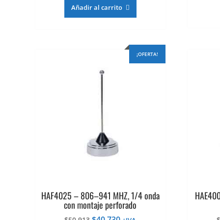
original
actual
Añadir al carrito
era:
es:
$83.432.
$66.746.
¡OFERTA!
HAF4025 – 806–941 MHZ, 1/4 onda
HAE400
con montaje perforado
El
El
$
40.730
$
50.913
+IVA