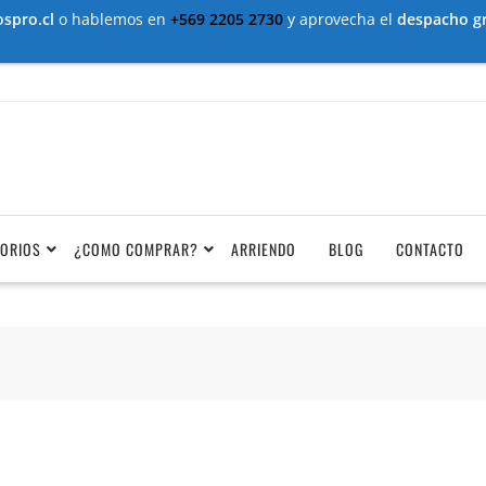
spro.cl
o hablemos en
+569 2205 2730
y aprovecha el
despacho gr
ORIOS
¿COMO COMPRAR?
ARRIENDO
BLOG
CONTACTO