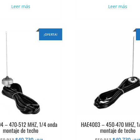
original
actual
original
actu
Leer más
Leer más
era:
es:
era:
es:
$83.091.
$66.473.
$79.199.
$63.
¡OFERTA!
4 – 470-512 MHZ, 1/4 onda
HAE4003 – 450-470 MHZ, 1
montaje de techo
montaje de techo
El
El
El
El
$
40.730
$
40.730
$
50.913
$
50.913
+IVA
+IV