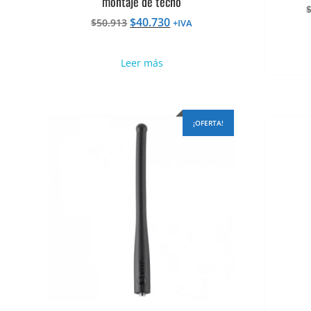
montaje de techo
El
El
$
40.730
$
50.913
+IVA
precio
precio
original
actual
Leer más
era:
es:
$50.913.
$40.730.
¡OFERTA!