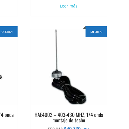
al
original
actual
Leer más
era:
es:
359.
$64.007.
$51.206.
¡OFERTA!
¡OFERTA!
/4 onda
HAE4002 – 403-430 MHZ, 1/4 onda
montaje de techo
El
El
$
40.730
$
50.913
A
+IVA